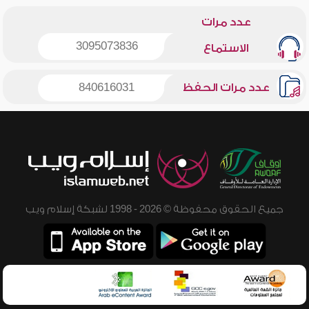
عدد مرات
3095073836
الاستماع
عدد مرات الحفظ
840616031
جميع الحقوق محفوظة © 2026 - 1998 لشبكة إسلام ويب