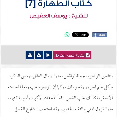
كتاب الطهارة [7]
للشيخ : يوسف الغفيص
التفريغ النصي الكامل
ينتقض الوضوء بجملة نواقض، منها: زوال العقل، ومس الذكر،
وأكل لحم الجزور ونحو ذلك، وكما أن الوضوء يجب رفعاً للحدث
الأصغر، فكذلك يجب الغسل رفعاً للحدث الأكبر، وأسبابه كثيرة،
منها: نزول المني والتقاء الختانين. وقد استحب الشارع الغسل