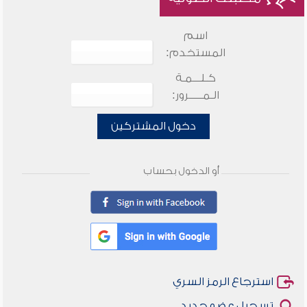
اسم
المستخدم:
كـلـــمـة
الـمـــــرور:
دخول المشتركين
أو الدخول بحساب
استرجاع الرمز السري
تسجيل عضو جديد