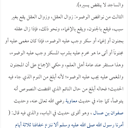
والساجد لا ينقض يسيره).
الثالث من نواقض الوضوء: زوال العقل، وزوال العقل يقع بغير
سبب، فيقع بالجنون، ويقع بالإغماء، ونحو ذلك، فإذا زال عقله
بجنون أو إغماء أو سكر وجب عليه الوضوء، فإذا كان مغمى عليه أو
مجنوناً أو أتى ما هو محرم عليه بشرب المسكر وجب عليه الوضوء،
وهذا مستقر عند عامة أهل العلم، وحكي الإجماع على أن المجنون
والمغمى عليه يجب عليه الوضوء؛ لأنه أبلغ من النوم الذي جاء فيه
الحديث؛ فحاله أبلغ من حال النائم الذي اقتضت النصوص أنه
يتوضأ، كما جاء في حديث
معاوية
رضي الله تعالى عنه، وحديث
صفوان بن عسال
، وهو أقوى حديث في الباب، والذي فيه قال: (
أمرنا رسول الله صلى الله عليه وسلم ألا ننزع خفافنا ثلاثة أيام