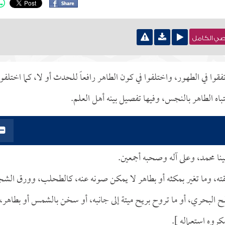
نصي الكامل
فقوا في الطهور، واختلفوا في كون الطاهر رافعاً للحدث أو لا، كما اختلفوا
تباه الطاهر بالنجس، وفيها تفصيل بينه أهل العلم.
ينا محمد، وعلى آله وصحبه أجمعين.
قته، وما تغير بمكثه أو بطاهر لا يمكن صونه عنه، كالطحلب، وورق الشج
لملح البحري، أو ما تروح بريح ميتة إلى جانبه، أو سخن بالشمس أو بطاهر،
روه استعماله ].