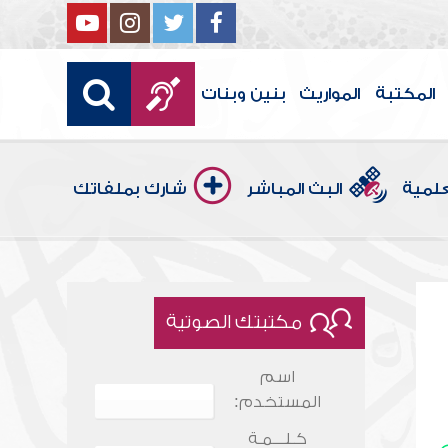
المكتبة
المواريث
بنين وبنات
علمية
البث المباشر
شارك بملفاتك
مكتبتك الصوتية
اسم
المستخدم:
كـلـــمـة