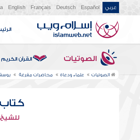
عربي
Español
Deutsch
Français
English
ia
الرئي
الصوتيات
القرآن الكريم
الصوتيات
علماء ودعاة
محاضرات مفرغة
يوسف
كتاب ا
للشيخ 