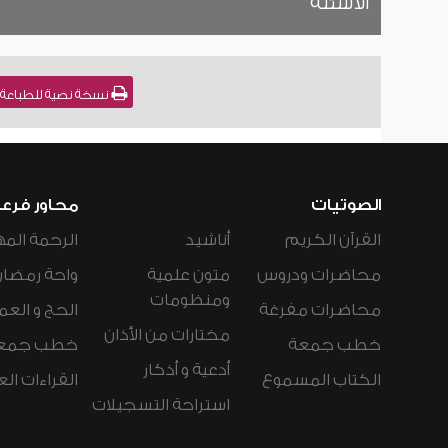
الأسئلة
نسخة نصية للطباعة , كتاب الطهارة
الصوتيات
محاور فرع
القرآن الكريم
أناشيد
الرحمة المه
محاضرات ودروس
متون علمية
واحة رمضان
ومنظومات
محاضرات مفرغة
الحج و العم
مختارات من الأذان
خطب جمعة
خطب جمع
أدعية و أذكار
الكتاب المسموع
القراءات ال
استراحة التسجيلات