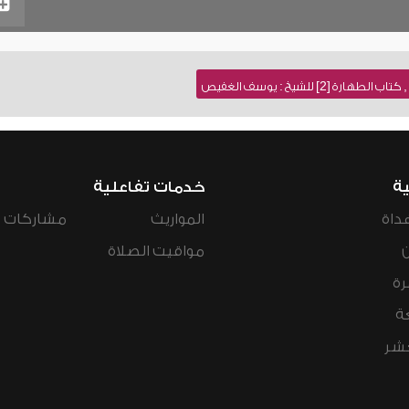
 [2] للشيخ : يوسف الغفيص
ية
خدمات تفاعلية
داة
المواريث
مشاركات ال
مواقيت الصلاة
رة
ة
عشر