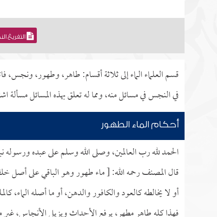
التفريغ ال
قسم العلماء الماء إلى ثلاثة أقسام: طاهر، وطهور، ونجس، فات
في النجس في مسائل منه، ومما له تعلق بهذه المسائل مسألة اش
أحكام الماء الطهور
الحمد لله رب العالمين، وصلى الله وسلم على عبده ورسوله نب
قال المصنف رحمه الله: [ ماء طهور وهو الباقي على أصل خل
أو لا يخالطه كالعود والكافور والدهن، أو ما أصله الماء، كا
فهذا كله طاهر مطهر، يرفع الأحداث ويزيل الأنجاس، غير مك