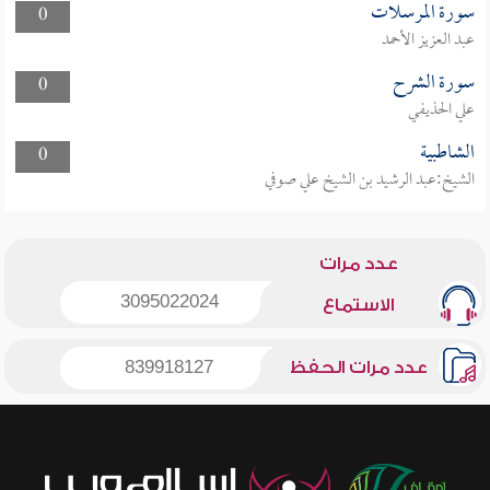
سورة المرسلات
0
عبد العزيز الأحمد
سورة الشرح
0
علي الحذيفي
الشاطبية
0
الشيخ:عبد الرشيد بن الشيخ علي صوفي
عدد مرات
3095022024
الاستماع
عدد مرات الحفظ
839918127