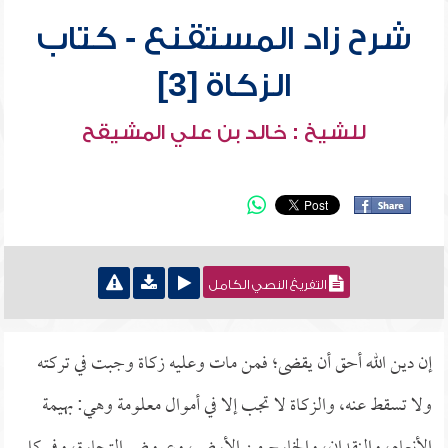
شرح زاد المستقنع - كتاب
الزكاة [3]
للشيخ : خالد بن علي المشيقح
التفريغ النصي الكامل
إن دين الله أحق أن يقضى؛ فمن مات وعليه زكاة وجبت في تركته
ولا تسقط عنه، والزكاة لا تجب إلا في أموال معلومة وهي: بهيمة