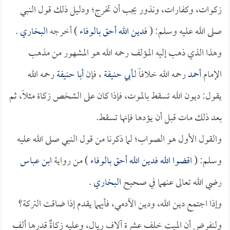
زكوات، وكفارات، ونذور يجب أن تخرج؛ ودليل ذلك قول النبي
صلى الله عليه وسلم: (
فدين الله أحق بالوفاء
) أخرجه
البخاري
.
وهذا الذي ذهب إليه المؤلف رحمه الله هو المشهور من مذهب
الإمام
أحمد
رحمه الله خلافاً لـ
أبي حنيفة
، فإن
أبا حنيفة
رحمه الله
يقول: ديون الله تسقط بالموت، فإذا كان على الشخص زكاة مثلاً، ثم
بعد ذلك مات قبل أن يؤدها فإنها تسقط.
والقول الأول هو الصواب؛ لما ذكرنا من قول النبي صلى الله عليه
وسلم: (
اقضوا الله فدين الله أحق بالوفاء
) من رواية
ابن عباس
رضي الله تعالى عنهما في صحيح
البخاري
.
وإذا اجتمع دين الله، ودين الآدمي، فأيهما يقدم إذا ضاقت التركة؟
ولنفرض أن الميت خلف عشرة آلاف ريال، وعليه زكاةٌ قدرها ألف