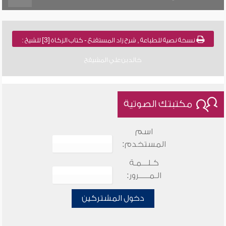
نسخة نصية للطباعة , شرح زاد المستقنع - كتاب الزكاة [3] للشيخ :
خالد بن علي المشيقح
مكتبتك الصوتية
اسم
المستخدم:
كـلـــمـة
الـمـــــرور:
دخول المشتركين