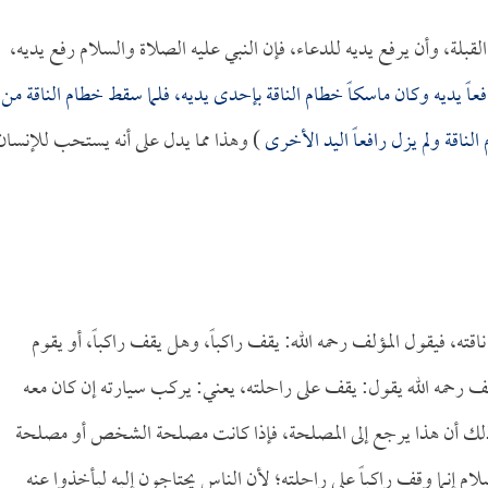
لقبلة، وأن يرفع يديه للدعاء، فإن النبي عليه الصلاة والسلام رفع يديه،
عاً يديه وكان ماسكاً خطام الناقة بإحدى يديه، فلما سقط خطام الناقة من
لناقة ولم يزل رافعاً اليد الأخرى
) وهذا مما يدل على أنه يستحب للإنسان
قته، فيقول المؤلف رحمه الله: يقف راكباً، وهل يقف راكباً، أو يقوم
مؤلف رحمه الله يقول: يقف على راحلته، يعني: يركب سيارته إن كان معه
ذلك أن هذا يرجع إلى المصلحة، فإذا كانت مصلحة الشخص أو مصلحة
لام إنما وقف راكباً على راحلته؛ لأن الناس يحتاجون إليه ليأخذوا عنه