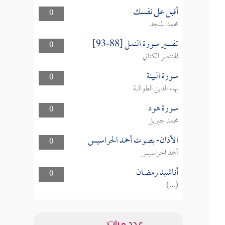
أقبل على نفسك
0
محمد المنجد
تفسير سورة النمل [88-93]
0
المنتصر الكتاني
سورة البينة
0
بهاء الدين الطوالبة
سورة هود
0
محمد جبريل
الأذان- بصوت أحمد الحراسيس
0
أحمد الحراسيس
أناشيد رمضان
0
(...)
عدد مرات