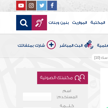
المكتبة
المواريث
بنين وبنات
علمية
البث المباشر
شارك بملفاتك
 [10]
مكتبتك الصوتية
اسم
المستخدم:
كـلـــمـة