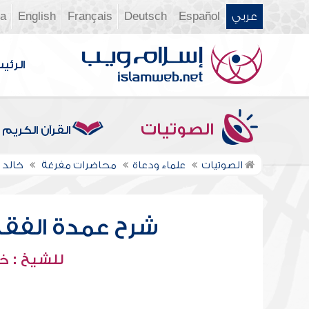
عربي
Español
Deutsch
Français
English
ia
الرئي
الصوتيات
القرآن الكريم
الصوتيات
علماء ودعاة
محاضرات مفرغة
خالد 
شرح عمدة الفقه -
للشيخ : خ