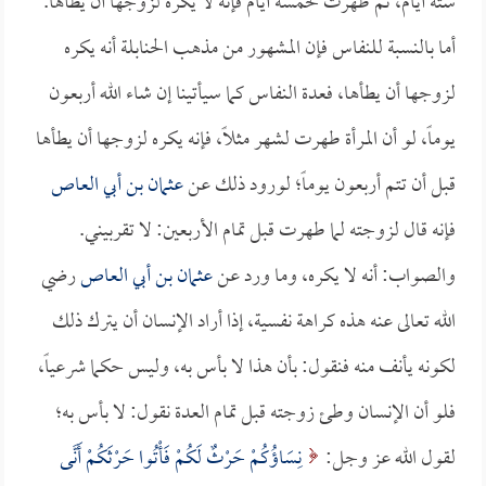
ستة أيام، ثم طهرت لخمسة أيام فإنه لا يكره لزوجها أن يطأها.
أما بالنسبة للنفاس فإن المشهور من مذهب الحنابلة أنه يكره
لزوجها أن يطأها، فعدة النفاس كما سيأتينا إن شاء الله أربعون
يوماً، لو أن المرأة طهرت لشهر مثلاً، فإنه يكره لزوجها أن يطأها
قبل أن تتم أربعون يوماً؛ لورود ذلك عن
عثمان بن أبي العاص
فإنه قال لزوجته لما طهرت قبل تمام الأربعين: لا تقربيني.
والصواب: أنه لا يكره، وما ورد عن
عثمان بن أبي العاص
رضي
الله تعالى عنه هذه كراهة نفسية، إذا أراد الإنسان أن يترك ذلك
لكونه يأنف منه فنقول: بأن هذا لا بأس به، وليس حكما شرعياً،
فلو أن الإنسان وطئ زوجته قبل تمام العدة نقول: لا بأس به؛
لقول الله عز وجل:
نِسَاؤُكُمْ حَرْثٌ لَكُمْ فَأْتُوا حَرْثَكُمْ أَنَّى