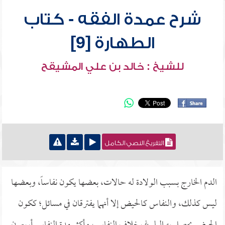
شرح عمدة الفقه - كتاب
الطهارة [9]
للشيخ : خالد بن علي المشيقح
التفريغ النصي الكامل
الدم الخارج بسبب الولادة له حالات، بعضها يكون نفاساً، وبعضها
ليس كذلك، والنفاس كالحيض إلا أنهما يفترقان في مسائل؛ ككون