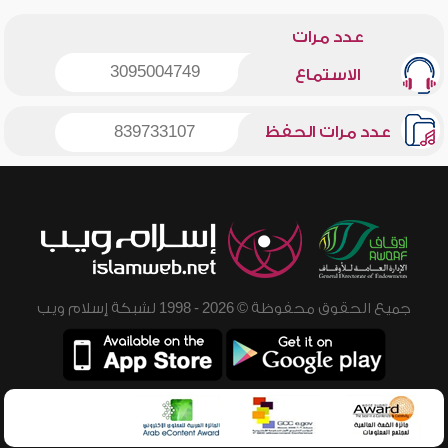
عدد مرات
3095004749
الاستماع
عدد مرات الحفظ
839733107
جميع الحقوق محفوظة © 2026 - 1998 لشبكة إسلام ويب