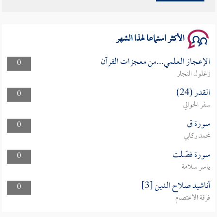
الأكثر استماعا لهذا الشهر
الإعجاز العلمي...من معجزات القرآن
0
زغلول النجار
القدر (24)
0
سفر الحوالي
سورة ق
0
محمد ركابي
سورة فصّلت
0
ياسر سلامة
أناشيد صلاح الدين [3]
0
فرقة الاعتصام