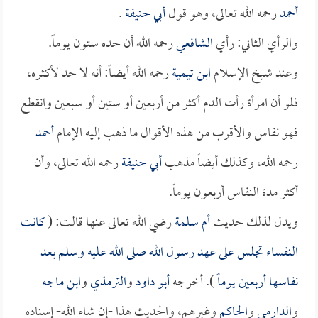
أحمد
رحمه الله تعالى، وهو قول
أبي حنيفة
.
والرأي الثاني: رأي
الشافعي
رحمه الله أن حده ستون يوماً.
وعند شيخ الإسلام
ابن تيمية
رحمه الله أيضاً: أنه لا حد لأكثره،
فلو أن امرأة رأت الدم أكثر من أربعين أو ستين أو سبعين وانقطع
فهو نفاس والأقرب من هذه الأقوال ما ذهب إليه الإمام
أحمد
رحمه الله، وكذلك أيضاً مذهب
أبي حنيفة
رحمه الله تعالى، وأن
أكثر مدة النفاس أربعون يوماً.
ويدل لذلك حديث
أم سلمة
رضي الله تعالى عنها قالت: (
كانت
النفساء تجلس على عهد رسول الله صلى الله عليه وسلم بعد
نفاسها أربعين يوماً
). أخرجه
أبو داود
و
الترمذي
و
ابن ماجه
و
الدارمي
و
الحاكم
وغيرهم، والحديث هذا -إن شاء الله- إسناده