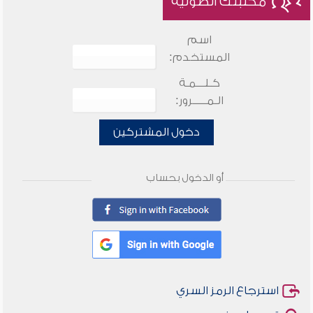
مكتبتك الصوتية
اسم
المستخدم:
كـلـــمـة
الـمـــــرور:
دخول المشتركين
أو الدخول بحساب
استرجاع الرمز السري