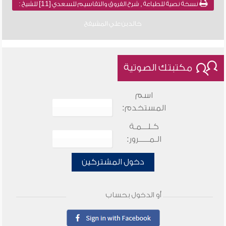
نسخة نصية للطباعة , شرح الفروق والتقاسيم للسعدي [11] للشيخ :
خالد بن علي المشيقح
مكتبتك الصوتية
اسم
المستخدم:
كـلـــمـة
الـمـــــرور:
دخول المشتركين
أو الدخول بحساب