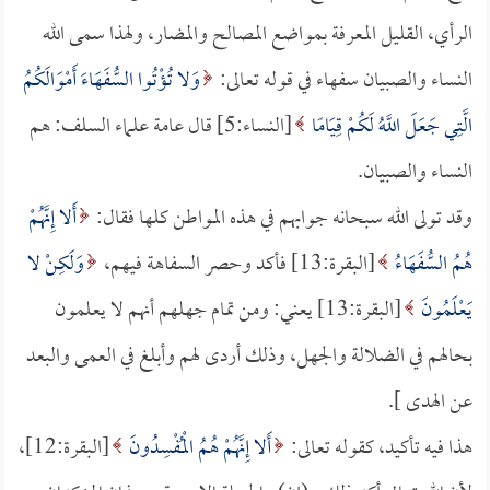
الرأي، القليل المعرفة بمواضع المصالح والمضار، ولهذا سمى الله
النساء والصبيان سفهاء في قوله تعالى:
وَلا تُؤْتُوا السُّفَهَاءَ أَمْوَالَكُمُ
الَّتِي جَعَلَ اللَّهُ لَكُمْ قِيَامًا
[النساء:5] قال عامة علماء السلف: هم
النساء والصبيان.
وقد تولى الله سبحانه جوابهم في هذه المواطن كلها فقال:
أَلا إِنَّهُمْ
هُمُ السُّفَهَاءُ
[البقرة:13] فأكد وحصر السفاهة فيهم،
وَلَكِنْ لا
يَعْلَمُونَ
[البقرة:13] يعني: ومن تمام جهلهم أنهم لا يعلمون
بحالهم في الضلالة والجهل، وذلك أردى لهم وأبلغ في العمى والبعد
عن الهدى ].
هذا فيه تأكيد، كقوله تعالى:
أَلا إِنَّهُمْ هُمُ الْمُفْسِدُونَ
[البقرة:12]،