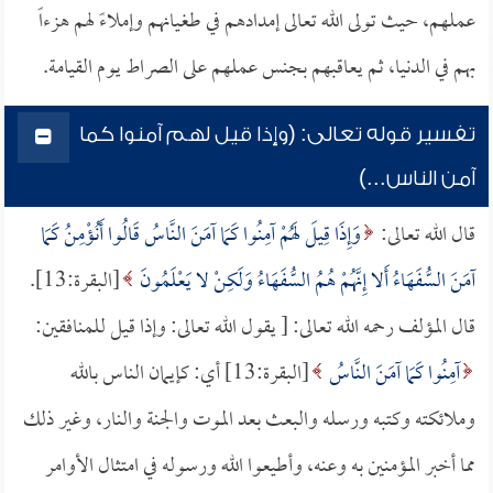
عملهم، حيث تولى الله تعالى إمدادهم في طغيانهم وإملاءً لهم هزءاً
بهم في الدنيا، ثم يعاقبهم بجنس عملهم على الصراط يوم القيامة.
تفسير قوله تعالى: (وإذا قيل لهم آمنوا كما
آمن الناس...)
قال الله تعالى:
وَإِذَا قِيلَ لَهُمْ آمِنُوا كَمَا آمَنَ النَّاسُ قَالُوا أَنُؤْمِنُ كَمَا
آمَنَ السُّفَهَاءُ أَلا إِنَّهُمْ هُمُ السُّفَهَاءُ وَلَكِنْ لا يَعْلَمُونَ
[البقرة:13].
قال المؤلف رحمه الله تعالى: [ يقول الله تعالى: وإذا قيل للمنافقين:
آمِنُوا كَمَا آمَنَ النَّاسُ
[البقرة:13] أي: كإيمان الناس بالله
وملائكته وكتبه ورسله والبعث بعد الموت والجنة والنار، وغير ذلك
مما أخبر المؤمنين به وعنه، وأطيعوا الله ورسوله في امتثال الأوامر