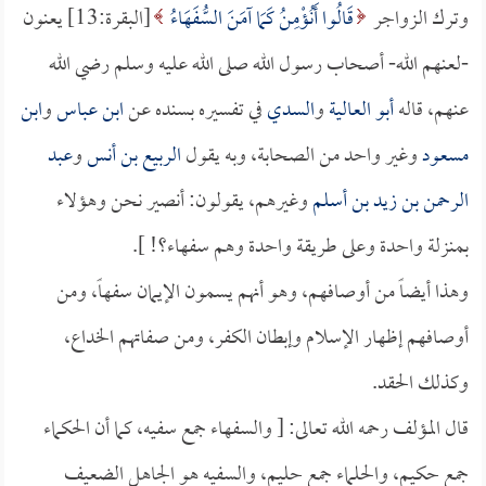
وترك الزواجر
قَالُوا أَنُؤْمِنُ كَمَا آمَنَ السُّفَهَاءُ
[البقرة:13] يعنون
-لعنهم الله- أصحاب رسول الله صلى الله عليه وسلم رضي الله
عنهم، قاله
أبو العالية
و
السدي
في تفسيره بسنده عن
ابن عباس
و
ابن
مسعود
وغير واحد من الصحابة، وبه يقول
الربيع بن أنس
و
عبد
الرحمن بن زيد بن أسلم
وغيرهم، يقولون: أنصير نحن وهؤلاء
بمنزلة واحدة وعلى طريقة واحدة وهم سفهاء؟! ].
وهذا أيضاً من أوصافهم، وهو أنهم يسمون الإيمان سفهاً، ومن
أوصافهم إظهار الإسلام وإبطان الكفر، ومن صفاتهم الخداع،
وكذلك الحقد.
قال المؤلف رحمه الله تعالى: [ والسفهاء جمع سفيه، كما أن الحكماء
جمع حكيم، والحلماء جمع حليم، والسفيه هو الجاهل الضعيف