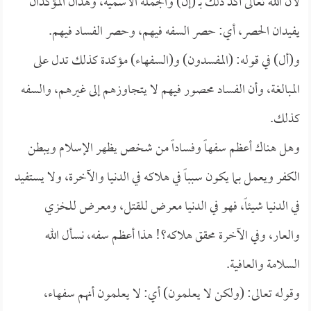
لأن الله تعالى أكد ذلك بـ (إن) والجملة الاسمية، وهذان المؤكدان
يفيدان الحصر، أي: حصر السفه فيهم، وحصر الفساد فيهم.
و(أل) في قوله: (المفسدون) و(السفهاء) مؤكدة كذلك تدل على
المبالغة، وأن الفساد محصور فيهم لا يتجاوزهم إلى غيرهم، والسفه
كذلك.
وهل هناك أعظم سفهاً وفساداً من شخص يظهر الإسلام ويبطن
الكفر ويعمل بما يكون سبباً في هلاكه في الدنيا والآخرة، ولا يستفيد
في الدنيا شيئاً، فهو في الدنيا معرض للقتل، ومعرض للخزي
والعار، وفي الآخرة محقق هلاكه؟! هذا أعظم سفه، نسأل الله
السلامة والعافية.
وقوله تعالى: (ولكن لا يعلمون) أي: لا يعلمون أنهم سفهاء،