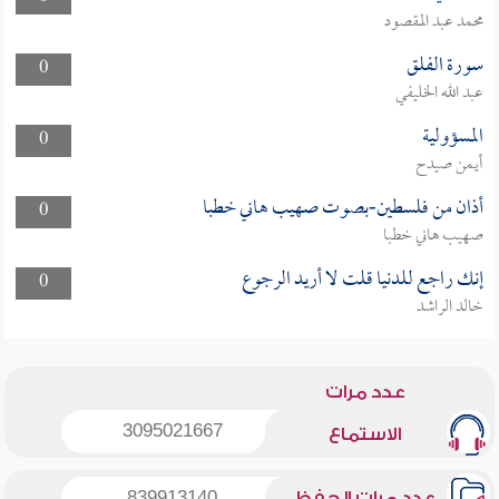
محمد عبد المقصود
سورة الفلق
0
عبد الله الخليفي
المسؤولية
0
أيمن صيدح
أذان من فلسطين-بصوت صهيب هاني خطبا
0
صهيب هاني خطبا
إنك راجع للدنيا قلت لا أريد الرجوع
0
خالد الراشد
عدد مرات
3095021667
الاستماع
عدد مرات الحفظ
839913140