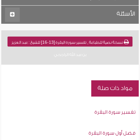
الأسئلة
نسخة نصية للطباعة , تفسير سورة البقرة [13-16] للشيخ : عبد العزيز
بن عبد الله الراجحي
مواد ذات صلة
تفسير سورة البقرة
فضل أول سورة البقرة