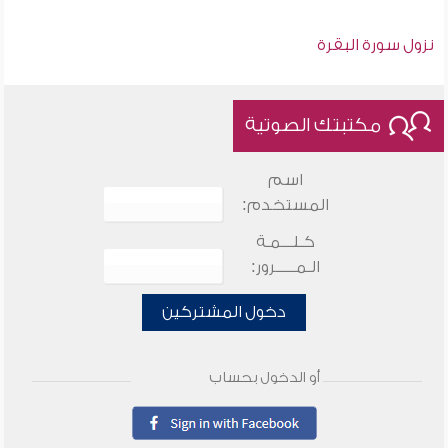
نزول سورة البقرة
مكتبتك الصوتية
اسم
المستخدم:
كـلـــمـة
الـمـــــرور:
دخول المشتركين
أو الدخول بحساب