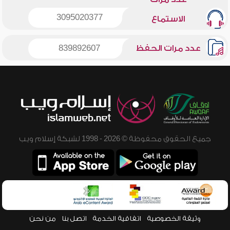
3095020377
الاستماع
عدد مرات الحفظ
839892607
جميع الحقوق محفوظة © 2026 - 1998 لشبكة إسلام ويب
وثيقة الخصوصية
اتفاقية الخدمة
اتصل بنا
من نحن