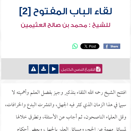
لقاء الباب المفتوح [2]
للشيخ : محمد بن صالح العثيمين
التفريغ النصي الكامل
افتتح الشيخ رحمه الله اللقاء بتذكير وجيز بفضل العلم وأهميته لا
سيما في هذا الزمان الذي كثر فيه الجهل، وانتشرت البدع والخرافات،
وقل العلماء الناصحون، ثم أجاب عن الأسئلة، وتطرق خلالها
لمسائل مهمة عن الحج، ومسائل العذر بالجهل، وبعض أحكام