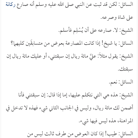
السائل: لكن قد ثبت عن النبي صلى الله عليه وسلم أنه صارع
ركانة
على شاة وصرعه.
الشيخ: لا. صارعه على أن يُسْلِم فأسلم.
السائل: يا شيخ! إذا كانت المصارعة بعوض من متسابقَين كليهما؟
الشيخ: يقول مثلاً: عليَّ مائة ريال إن سبقتني، أو عليك مائة ريال إن
سبقتك.
السائل: نعم.
الشيخ: هذه هي التي نتكلم عليها، إما إذا قال: إن سبقتني فأنا
أضمن لك مائة ريال، وليس في الجانب الثاني شيء فهذه لا تدخل في
المراهنة، هذه ليس فيها شيء.
السائل: طيب! إذا كان العوض من طرف ثالث ليس من