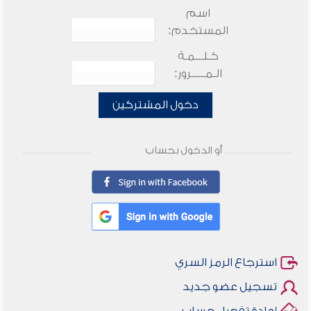
اسم
المستخدم:
كـلـــمـة
الـمـــــرور:
دخول المشتركين
أو الدخول بحساب
استرجاع الرمز السري
تسجيل عضو جديد