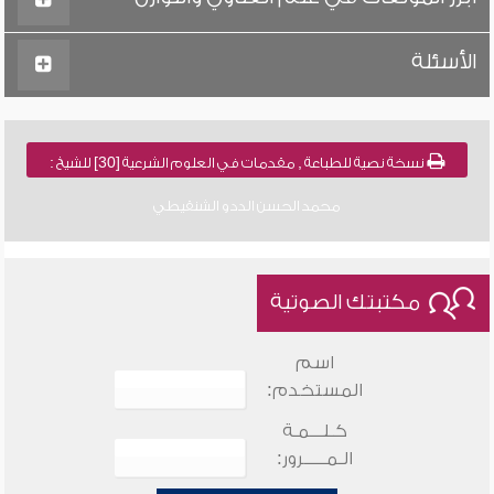
الأسئلة
نسخة نصية للطباعة , مقدمات في العلوم الشرعية [30] للشيخ :
محمد الحسن الددو الشنقيطي
مكتبتك الصوتية
اسم
المستخدم:
كـلـــمـة
الـمـــــرور: