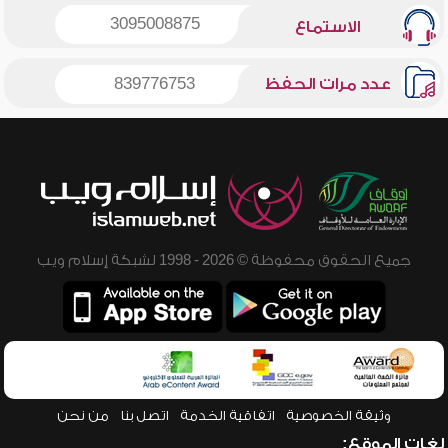
3095008875
الاستماع
عدد مرات الحفظ
839776753
جميع الحقوق محفوظة © 2026 - 1998 لشبكة إسلام ويب
وثيقة الخصوصية
اتفاقية الخدمة
اتصل بنا
من نحن
لغات الموقع: