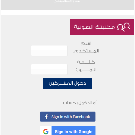
الددو الشنقيطي
مكتبتك الصوتية
اسم
المستخدم:
كـلـــمـة
الـمـــــرور:
دخول المشتركين
أو الدخول بحساب