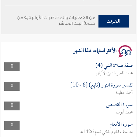
وأمنهم من خوف 9
من الفعاليات والمحاضرات الأرشيفية من
المزيد
خدمة البث المباشر
سلسلة محاضرات نفحات رمضانية 1444هـ
الأكثر استماعا لهذا الشهر
صفة صلاة النبي (4)
0
محمد ناصر الدين الألباني
تفسير سورة النور (تابع) [6 - 10]
0
أحمد حطيبة
سورة القصص
0
محمد أيوب
سورة الأنعام
0
مصحف الحرم المكي لعام 1426هـ