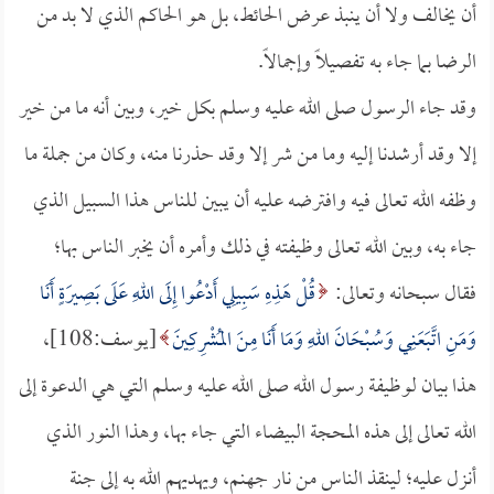
أن يخالف ولا أن ينبذ عرض الحائط، بل هو الحاكم الذي لا بد من
الرضا بما جاء به تفصيلاً وإجمالاً.
وقد جاء الرسول صلى الله عليه وسلم بكل خير، وبين أنه ما من خير
إلا وقد أرشدنا إليه وما من شر إلا وقد حذرنا منه، وكان من جملة ما
وظفه الله تعالى فيه وافترضه عليه أن يبين للناس هذا السبيل الذي
جاء به، وبين الله تعالى وظيفته في ذلك وأمره أن يخبر الناس بها؛
فقال سبحانه وتعالى:
قُلْ هَذِهِ سَبِيلِي أَدْعُوا إِلَى اللهِ عَلَى بَصِيرَةٍ أَنَا
وَمَنِ اتَّبَعَنِي وَسُبْحَانَ اللهِ وَمَا أَنَا مِنَ المُشْرِكِينَ
[يوسف:108]،
هذا بيان لوظيفة رسول الله صلى الله عليه وسلم التي هي الدعوة إلى
الله تعالى إلى هذه المحجة البيضاء التي جاء بها، وهذا النور الذي
أنزل عليه؛ لينقذ الناس من نار جهنم، ويهديهم الله به إلى جنة