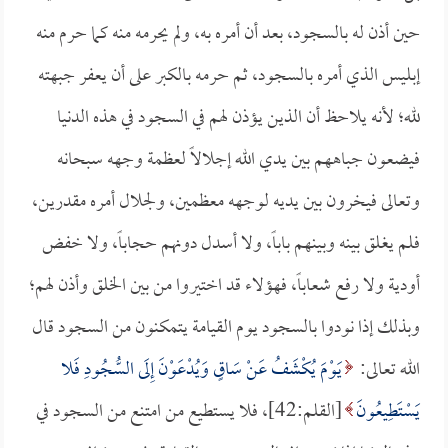
حين أذن له بالسجود، بعد أن أمره به، ولم يحرمه منه كما حرم منه
إبليس الذي أمره بالسجود، ثم حرمه بالكبر على أن يعفر جبهته
لله؛ لأنه يلاحظ أن الذين يؤذن لهم في السجود في هذه الدنيا
فيضعون جباههم بين يدي الله إجلالاً لعظمة وجهه سبحانه
وتعالى فيخرون بين يديه لوجهه معظمين، ولجلال أمره مقدرين،
فلم يغلق بينه وبينهم باباً، ولا أسدل دونهم حجاباً، ولا خفض
أودية ولا رفع شعاباً، فهؤلاء قد اختيروا من بين الخلق وأذن لهم؛
وبذلك إذا نودوا بالسجود يوم القيامة يتمكنون من السجود قال
الله تعالى:
يَوْمَ يُكْشَفُ عَنْ سَاقٍ وَيُدْعَوْنَ إِلَى السُّجُودِ فَلا
يَسْتَطِيعُونَ
[القلم:42]، فلا يستطيع من امتنع من السجود في