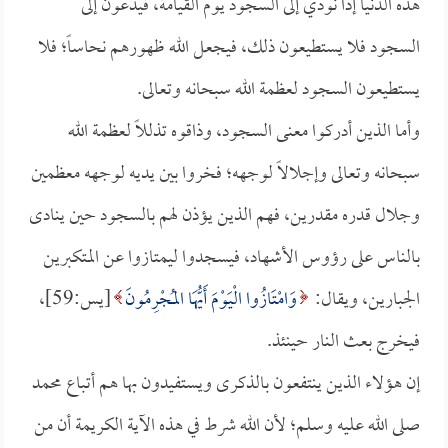
هذه الدنيا إذا نودي إلى السجود يوم القيامة، فيدعون إلى
السجود فلا يستطيعون ذلك، فيجعل الله ظهورهم نحاساً؛ فلا
يستطيعون السجود لعظمة الله سبحانه وتعالى.
وأما الذين أدركوا معنى السجود، وذاقوه تذللاً لعظمة الله
سبحانه وتعالى وإجلالاً لوجهه؛ فخروا بين يديه لوجهه معظمين
وجلال قدره مقدرين، فهم الذين يؤذن لهم بالسجود حين ينادى
بالناس على رؤوس الأشهاد، فيسجدوا ليمتازوا عن المتكبرين
الجبارين، ويقال:
وَامْتَازُوا الْيَوْمَ أَيُّهَا المُجْرِمُونَ
[يس:59]،
فيخرج بعث النار حينئذ.
إن هؤلاء الذين ينتفعون بالذكرى ويستفيدون بها هم أتباع محمد
صلى الله عليه وسلم؛ لأن الله شرط في هذه الآية الكريمة أن من