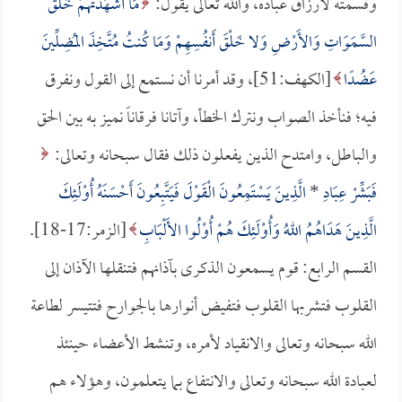
وقسمته لأرزاق عباده، والله تعالى يقول:
مَا أَشْهَدْتُهُمْ خَلْقَ
السَّمَوَاتِ وَالأَرْضِ وَلا خَلْقَ أَنفُسِهِمْ وَمَا كُنتُ مُتَّخِذَ المُضِلِّينَ
عَضُدًا
[الكهف:51]، وقد أمرنا أن نستمع إلى القول ونفرق
فيه؛ فنأخذ الصواب ونترك الخطأ، وآتانا فرقاناً نميز به بين الحق
والباطل، وامتدح الذين يفعلون ذلك فقال سبحانه وتعالى:
فَبَشِّرْ عِبَادِ
*
الَّذِينَ يَسْتَمِعُونَ الْقَوْلَ فَيَتَّبِعُونَ أَحْسَنَهُ أُوْلَئِكَ
الَّذِينَ هَدَاهُمُ اللهُ وَأُوْلَئِكَ هُمْ أُوْلُوا الأَلْبَابِ
[الزمر:17-18].
القسم الرابع: قوم يسمعون الذكرى بآذانهم فتنقلها الآذان إلى
القلوب فتشربها القلوب فتفيض أنوارها بالجوارح فتتيسر لطاعة
الله سبحانه وتعالى والانقياد لأمره، وتنشط الأعضاء حينئذ
لعبادة الله سبحانه وتعالى والانتفاع بما يتعلمون، وهؤلاء هم