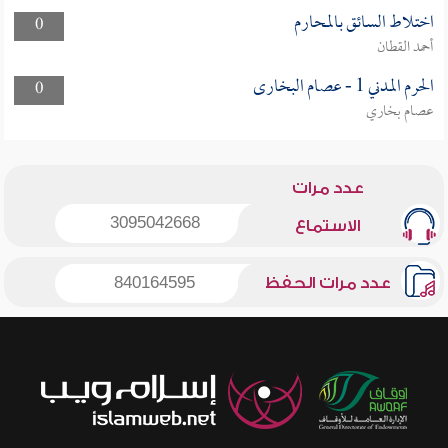
اختلاط السائق بالمحارم
0
أحمد القطان
الحرم المدني 1 - عصام البخارى
0
عصام بخاري
عدد مرات
3095042668
الاستماع
عدد مرات الحفظ
840164595