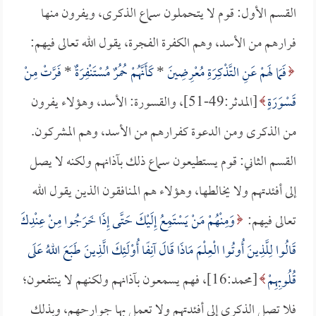
القسم الأول: قوم لا يتحملون سماع الذكرى، ويفرون منها
فرارهم من الأسد، وهم الكفرة الفجرة، يقول الله تعالى فيهم:
فَمَا لَهمْ عَنِ التَّذْكِرَةِ مُعْرِضِينَ
*
كَأَنَّهُمْ حُمُرٌ مُسْتَنْفِرَةٌ
*
فَرَّتْ مِنْ
قَسْوَرَةٍ
[المدثر:49-51]، والقسورة: الأسد، وهؤلاء يفرون
من الذكرى ومن الدعوة كفرارهم من الأسد، وهم المشركون.
القسم الثاني: قوم يستطيعون سماع ذلك بآذانهم ولكنه لا يصل
إلى أفئدتهم ولا يخالطها، وهؤلاء هم المنافقون الذين يقول الله
تعالى فيهم:
وَمِنْهُمْ مَنْ يَسْتَمِعُ إِلَيْكَ حَتَّى إِذَا خَرَجُوا مِنْ عِنْدِكَ
قَالُوا لِلَّذِينَ أُوتُوا الْعِلْمَ مَاذَا قَالَ آنِفًا أُوْلَئِكَ الَّذِينَ طَبَعَ اللهُ عَلَى
قُلُوبِهِمْ
[محمد:16]، فهم يسمعون بآذانهم ولكنهم لا ينتفعون؛
فلا تصل الذكرى إلى أفئدتهم ولا تعمل بها جوارحهم، وبذلك