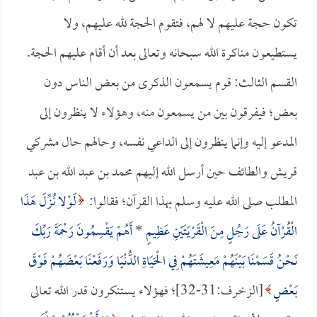
تكون حجة عليهم لا لهم، فتقوم الحجة لله عليهم، ولا
يستطيعون مناكرة الله سبحانه وتعالى بعد أن أقام عليهم الحجة.
القسم الثالث: قوم يسمعون الذكرى من بعض الناس دون
بعض؛ فيفرقون بين من يسمعون منه، وهؤلاء لا ينظرون إلى
المدعو إليه وإنما ينظرون إلى الداعي نفسه، وحالهم حال مشركي
قريش والطائف حين أرسل الله إليهم محمد بن عبد الله بن عبد
المطلب صلى الله عليه وسلم بهذا القرآن؛ فقالوا:
لَوْلا نُزِّلَ هَذَا
الْقُرْآنُ عَلَى رَجُلٍ مِنَ الْقَرْيَتَيْنِ عَظِيمٍ
*
أَهُمْ يَقْسِمُونَ رَحْمَةَ رَبِّكَ
نَحْنُ قَسَمْنَا بَيْنَهُمْ مَعِيشَتَهُمْ فِي الْحَيَاةِ الدُّنْيَا وَرَفَعْنَا بَعْضَهُمْ فَوْقَ
بَعْضٍ
[الزخرف:31-32]؛ فهؤلاء يستنكرون قدر الله تعالى