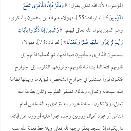
المؤمنون؛ لأن الله تعالى يقول:
وَذَكِّرْ فَإِنَّ الذِّكْرَى تَنفَعُ
المُؤْمِنِينَ
[الذاريات:55]، فهؤلاء هم الذين ينتفعون بالذكرى،
وهم الذين يقول الله تعالى فيهم:
وَالَّذِينَ إِذَا ذُكِّرُوا بِآيَاتِ
رَبِّهِمْ لَمْ يَخِرُّوا عَلَيْهَا صُمًّا وَعُمْيَانًا
[الفرقان:73]، فهؤلاء
يسمعون الذكرى ويتأدبون فيها أدبها، ثم تحملها آذانهم إلى
قلوبهم فتخالط بشاشة قلوبهم، وتوزعها القلوب إلى الجوارح
فتكون نوراً مستقيماً في جوارح الشخص، فيؤيدها ويهيئها لطاعة
الله سبحانه وتعالى، وبذلك تصفو القلوب وتلين بطاعة الله
تعالى، ولا تكون العبادة مجرد رياء يتراءى به الشخص أمام
الناس أو مجرد أعمال وروتين وجده مجبراً عليه أو ورثه عن آبائه،
بل يكون إذا سجد يعفر وجهه لله تعالى ويلاحظ نعمة الله عليه