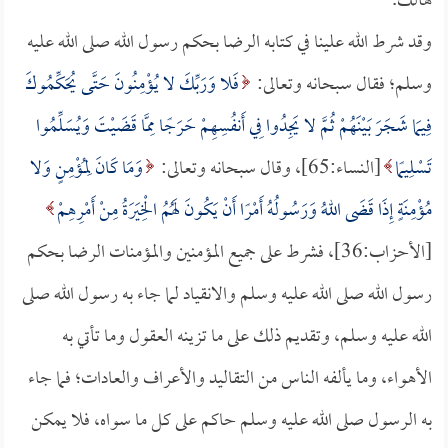
هالك.
وقد شرط الله علينا في كتابه الرضا بحكم رسول الله صلى الله عليه
وسلم؛ فقال سبحانه وتعالى:
فَلا وَرَبِّكَ لا يُؤْمِنُونَ حَتَّى يُحَكِّمُوكَ
فِيمَا شَجَرَ بَيْنَهُمْ ثُمَّ لا يَجِدُوا فِي أَنفُسِهِمْ حَرَجًا مِمَّا قَضَيْتَ وَيُسَلِّمُوا
تَسْلِيمًا
[النساء:65]، وقال سبحانه وتعالى:
وَمَا كَانَ لِمُؤْمِنٍ وَلا
مُؤْمِنَةٍ إِذَا قَضَى اللهُ وَرَسُولُهُ أَمْرًا أَنْ يَكُونَ لَهُمُ الْخِيَرَةُ مِنْ أَمْرِهِمْ
[الأحزاب:36]، فشرط على جميع المؤمنين والمؤمنات الرضا بحكم
رسول الله صلى الله عليه وسلم والانقياد لما جاء به رسول الله صلى
الله عليه وسلم، وتقديم ذلك على ما تزينه العقول وما تأتي به
الأهواء، وما يألفه الناس من التقاليد والأعراف والعادات؛ فما جاء
به الرسول صلى الله عليه وسلم حاكم على كل ما سواه، فلا يمكن