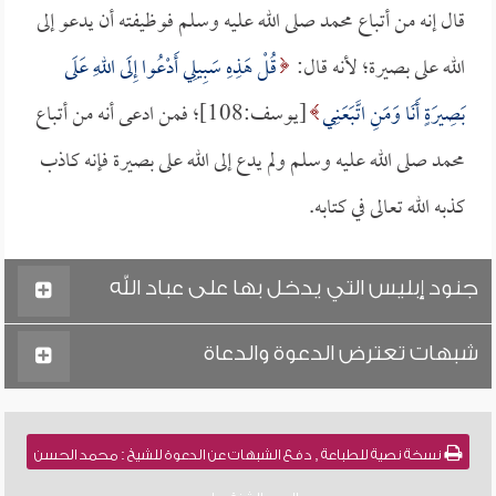
قال إنه من أتباع محمد صلى الله عليه وسلم فوظيفته أن يدعو إلى
الله على بصيرة؛ لأنه قال:
قُلْ هَذِهِ سَبِيلِي أَدْعُوا إِلَى اللهِ عَلَى
بَصِيرَةٍ أَنَا وَمَنِ اتَّبَعَنِي
[يوسف:108]؛ فمن ادعى أنه من أتباع
محمد صلى الله عليه وسلم ولم يدع إلى الله على بصيرة فإنه كاذب
كذبه الله تعالى في كتابه.
جنود إبليس التي يدخل بها على عباد الله
شبهات تعترض الدعوة والدعاة
نسخة نصية للطباعة , دفع الشبهات عن الدعوة للشيخ : محمد الحسن