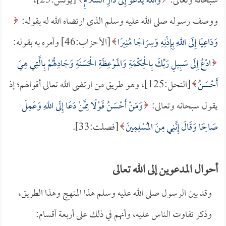
سبحانه وتعالى:
وَاللهُ يَدْعُو إِلَى دَارِ السَّلامِ
[يونس:25]،
ووصف رسوله صلى الله عليه وسلم الذي ارتضاه الله له بقوله:
وَدَاعِيًا إِلَى اللهِ بِإِذْنِهِ وَسِرَاجًا مُنِيرًا
[الأحزاب:46] وأمره به بقوله:
ادْعُ إِلَى سَبِيلِ رَبِّكَ بِالْحِكْمَةِ وَالمَوْعِظَةِ الْحَسَنَةِ وَجَادِلْهُمْ بِالَّتِي هِيَ
أَحْسَنُ
[النحل:125]، وهو طريق من ارتضى الله تعالى أقوالهم؛ إذ
يقول سبحانه وتعالى:
وَمَنْ أَحْسَنُ قَوْلًا مِمَّنْ دَعَا إِلَى اللهِ وَعَمِلَ
صَالِحًا وَقَالَ إِنَّنِي مِنَ المُسْلِمِينَ
[فصلت:33].
أحوال المدعوين إلى الله تعالى
وقد بين الرسول صلى الله عليه وسلم هذا المنهج وهذا الطريق،
وذكر تفاوت الناس عليه، وأنهم في ذلك على أربعة أقسام: