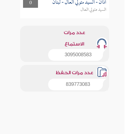
أذان - السيد متولي العال - لبنان
0
السيد متولي العال
عدد مرات
الاستماع
3095008583
عدد مرات الحفظ
839773083