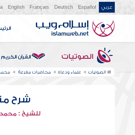
عربي
Español
Deutsch
Français
English
ia
الرئي
الصوتيات
القرآن الكريم
الصوتيات
علماء ودعاة
محاضرات مفرغة
محمد 
شرح متن 
للشيخ : محمد 