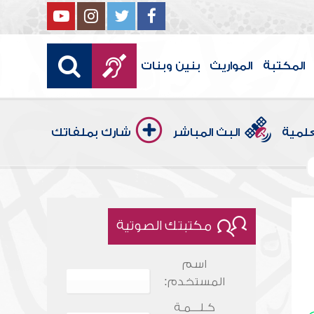
المكتبة
المواريث
بنين وبنات
علمية
البث المباشر
شارك بملفاتك
مكتبتك الصوتية
اسم
المستخدم:
كـلـــمـة