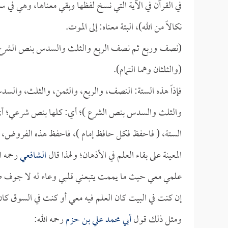
في القرآن في الآية التي نسخ لفظها وبقي معناها، وهي في سو
نكالاً من الله)، البتة معناه: إلى الموت.
(نصف وربع ثم نصف الربع والثلث والسدس بنص الشرع
(والثلثان وهما التمام).
فإذاً هذه الستة: النصف، والربع، والثمن، والثلث، والس
والثلث والسدس بنص الشرع )؛ أي: كلها بنص شرعي؛ أي: بال
الستة، ( فاحفظ فكل حافظ إمام )، فاحفظ هذه الفروض، فك
المعينة على بقاء العلم في الأذهان؛ ولهذا قال
الشافعي
رحمه ال
علمي معي حيث ما يممت يتبعني قلبي وعاء له لا جوف
إن كنت في البيت كان العلم فيه معي أو كنت في السوق كان
ومثل ذلك قول
أبي محمد علي بن حزم
رحمه الله: