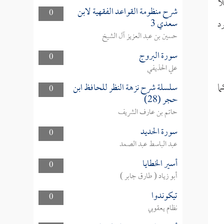
ا
شرح منظومة القواعد الفقهية لابن
0
سعدي 3
د
حسين بن عبد العزيز آل الشيخ
سورة البروج
0
علي الحذيفي
ما
سلسلة شرح نزهة النظر للحافظ ابن
0
حجر (28)
حاتم بن عارف الشريف
سورة الحديد
0
عبد الباسط عبد الصمد
أسير الخطايا
0
أبو زياد ( طارق جابر )
تيكوندوا
0
نظام يعقوبي