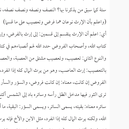
ستة كما سبق من يذكرنا بها؟ النصف ونصفه ونصف نصفه، نع
(واعلم بأن الإرث نوعان هما فرض وتعصيب على ما قسما)
أي: اعلم أن الإرث ينقسم إلى قسمين: إلى إرث بالفرض، وإر
كتاب الله، وأصحاب الفروض حدد الله لهم أنصباءهم في كتابه،
والنوع الثاني: تعصيب، وتعصيب مشتق من العصبة، والعصبة 
بالتعصيب: إرث العاصب، وهو من يرث المال كله إذا انفرد
الفروض إن كانت، معناه: إن كانت فروض، والسؤر والسأر وال
ترى الثور فيها مدخل الظل رأسه وسائره باد إلى الشمس أكت
سائره معناه: بقيته، يسمى السائر، ويسمى السؤر: البقية،
الله، ولكنه يرث المال كله إذا انفرد، مثل الابن والأخ فإنه