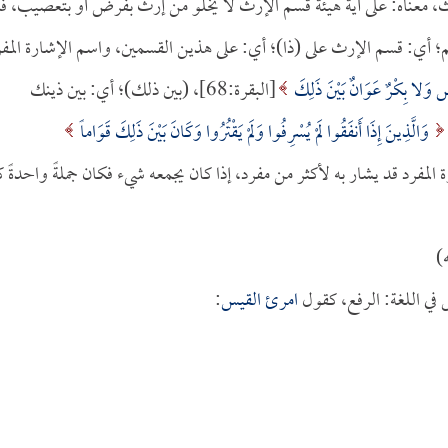
ث، معناه: على أية هيئة قسم الإرث لا يخلو من إرث بفرض أو بتعصيب، فل
 أي: قسم الإرث على (ذا)؛ أي: على هذين القسمين، واسم الإشارة المفر
وَلا بِكْرٌ عَوَانٌ بَيْنَ ذَلِكَ
[البقرة:68]، (بين ذلك)؛ أي: بين ذينك
وَالَّذِينَ إِذَا أَنفَقُوا لَمْ يُسْرِفُوا وَلَمْ يَقْتُرُوا وَكَانَ بَيْنَ ذَلِكَ قَوَاماً
إشارة المفرد قد يشار به لأكثر من مفرد، إذا كان يجمعه شيء فكان جملةً واحدةً ك
)
 في اللغة: الرفع، كقول
امرئ القيس
: