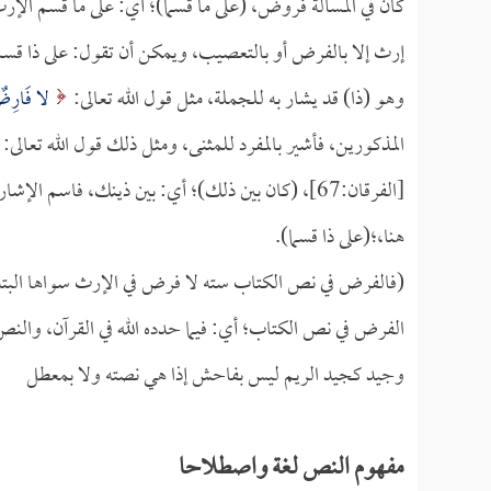
كان في المسألة فروض، (على ما قسما)؛ أي: على ما قسم الإر
إرث إلا بالفرض أو بالتعصيب، ويمكن أن تقول: على ذا قسم؛
وهو (ذا) قد يشار به للجملة، مثل قول الله تعالى:
لا فَارِضٌ 
المذكورين، فأشير بالمفرد للمثنى، ومثل ذلك قول الله تعالى:
[الفرقان:67]، (كان بين ذلك)؛ أي: بين ذينك، فاسم ال
هنا،؛(على ذا قسما).
(فالفرض في نص الكتاب سته لا فرض في الإرث سواها البته
الفرض في نص الكتاب؛ أي: فيما حدده الله في القرآن، والنص
وجيد كجيد الريم ليس بفاحش إذا هي نصته ولا بمعطل
مفهوم النص لغة واصطلاحا