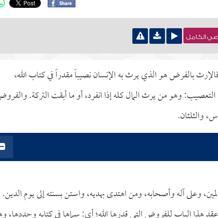
نصي الكامل
رث بالفرض هو الذي يرث به الإنسان نصيباً مقدراً في كتاب الله،
التعصيب: وهو من يرث المال كله إذا انفرد، أو ما أبقت التركة. والفرو
س، والثلثان.
لمين، وعلى آله وأصحابه، ومن اهتدى بهديه، واستن بسنته إلى يوم الدين.
 عقد هذا الباب للفروض التي قدرها الله؛ أي: سماها في كتابه وحددها، و