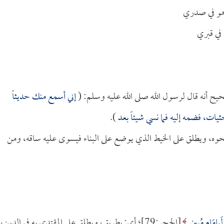
 هو في صدري
في قبري
يح أنه قال لرسول الله صلى الله عليه وسلم: (
إني أسمع منك حديثاً
ثيات، فضمه إليه فما نسي شيئاً بعد
).
نحوه، ويطلق على الخيط الذي يوضع على البناء فيسوى عليه ساقه، ومن
ا لَبِإِمَامٍ مُبِينٍ
[الحجر:79]؛ أي: بطريق، ويطلق على المقتدى به في الدين،