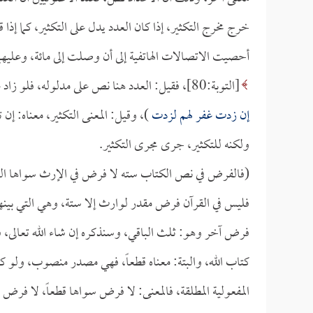
خرج مخرج التكثير، إذا كان العدد يدل على التكثير، كما إ
أحصيت الاتصالات الهاتفية إلى أن وصلت إلى مائة، وعليهما
[التوبة:80]، فقيل: العدد هنا نص على مدلوله، فلو زاد على ذلك لقبل، ويدل على هذا قوله صلى الله عليه وسلم: (
إن زدت غفر لهم لزدت
)، وقيل: المعنى التكثير، معناه: إن
ولكنه للتكثير، جرى مجرى التكثير.
(فالفرض في نص الكتاب سته لا فرض في الإرث سواها الب
فليس في القرآن فرض مقدر لوارث إلا ستة، وهي التي بينها
فرض آخر وهو: ثلث الباقي، وسنذكره إن شاء الله تعالى، فث
كتاب الله، والبتة: معناه قطعاً، فهي مصدر منصوب، ولو كا
المفعولية المطلقة، فالمعنى: لا فرض سواها قطعاً، لا فرض س