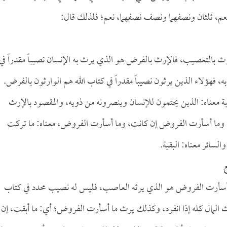
م، ثلثان ونصفهما ونصف نصفهما، نعم؛ فلذلك قال:
ث بالتعصيب، فالإرث بالفرض هو الذي يرث به الإنسان نصيباً مقدراً في
 فهؤلاء الذين يرثون نصيباً مقدراً في كتاب الله هم الوارثون بالفرض.
معناه: الذين يحتمون للإنسان وينصرونه من ذويه، والمقصود بالإرث
، وما أسأرت الفروض إن كانت، وما أسأرت الفروض، معناه: ما تركت
سائر معناه: البقية.
ع
 ما أسأرت الفروض هو الذي يرثه العاصب، فليس له نصيب محدد في كتاب
 يرث المال كله إذا انفرد، وكذلك يرث ما أسأرت الفروض؛ أي: ما أبقت، إن