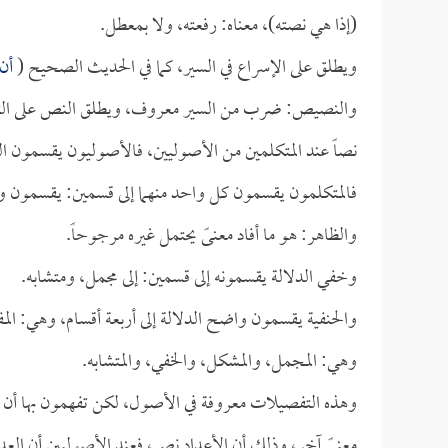
(إذا هي نصته)، معناه: رفعته، ولا بمعطل.
ويطلق على الإسراع في السير، كما في الحديث الصحيح (
أن 
والنصيص: ضرب من السير معروف، ويطلق النص على التصري
نصاً عند المتكلمين من الأصوليين، فالأصوليون يقسمون الل
فالمتكلمون يقسمون كل واحد منهما إلى قسمين: يقسمون واض
والظاهر: هو ما أفاد معنىً يحتمل غيره مرجوحاً.
وخفي الدلالة يقسمونه إلى قسمين: إلى مجمل، ومتشابه.
والحنفية يقسمون واضح الدلالة إلى أربعة أقسام، وهي: الم
وهي: المجمل، والمشكل، والخفي، والمتشابه.
وهذه التفصيلات معروفة في الأصول، لكن تفهمون بها أن أم
معنىً آخر، وذلك أن الأعداد نص، فعند الأصوليين أن العدد 