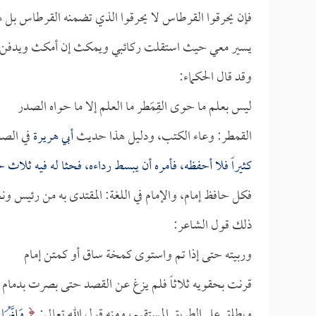
فإن يحرقوا القرطاس لا يحرقوا الذي تضمنه القرطاس بل
يسير معي حيث استقلت ركائبي ويمكث إن أمكث ويدفن 
وقد قال الحكماء:
ليس بعلم ما حوى القِمَطر ما العلم إلا ما حواه الصدر
القمطر: وعاء الكتب، ودليل هذا حديث
أبي هريرة
في الصح
كثيراً فلا أحفظه، فأمره أن يبسط رداءه، فحثا له فيه ثلاث ح
فكل حافظ إمام، والإمام في اللغة: المقتدى به من رئيس و
ذلك قول الشاعر:
وربيته حتى إذا تم واستوى كمخة ساق أو كمتن إمام
قرنت بحقويه ثلاثاً فلم يزغ عن القصد حتى بصرت بدمام
ويطلق على الطريق المستقيم، ومنه قول الله تعالى:
وَإِنَّهُمَ