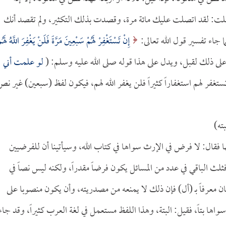
ذا قلت: لقد اتصلت عليك مائة مرة، وقصدت بذلك التكثير، ولم تقصد أنك
 جاء تفسير قول الله تعالى:
إِنْ تَسْتَغْفِرْ لَهُمْ سَبْعِينَ مَرَّةً فَلَنْ يَغْفِرَ اللَّهُ لَهُم
لو علمت أني
 تستغفر لهم استغفاراً كثيراً فلن يغفر الله لهم، فيكون لفظ (سبعين) غير نص
ته)
 فقال: لا فرض في الإرث سواها في كتاب الله، وسيأتينا أن للفرضيين
لث الباقي في عدد من المسائل يكون فرضاً مقدراً، ولكنه ليس نصاً في
ن معرفاً بـ (أل) فإن ذلك لا يمنعه من مصدريته، وأن يكون منصوبا على
واها بتاً، فقيل: البتة، وهذا اللفظ مستعمل في لغة العرب كثيراً، وقد جاء