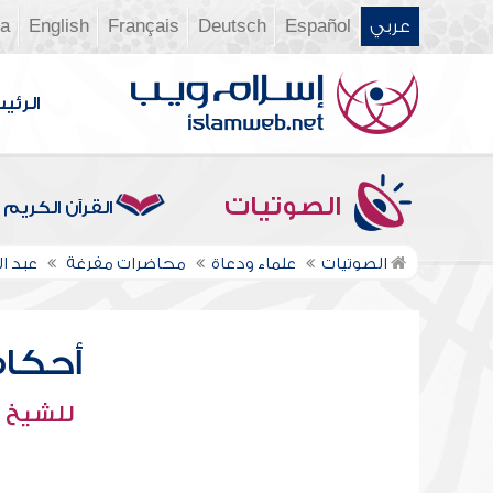
عربي
Español
Deutsch
Français
English
ia
الرئي
الصوتيات
القرآن الكريم
الصوتيات
علماء ودعاة
محاضرات مفرغة
عبد 
أحكام 
للشيخ :