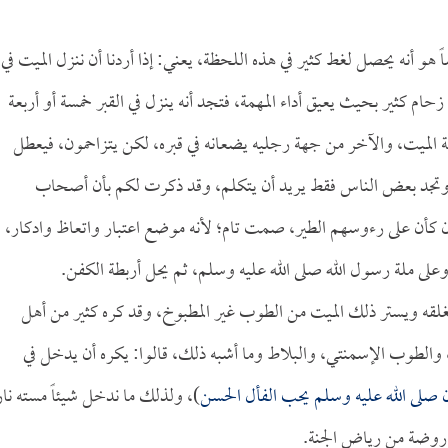
 هو أنه يحصل لغط كثير في هذه اللحظة، يعني: إذا أردنا أن ننزل الميت في
زحام كثير بحيث يعيق أداء المهمة، فتجد أنه ينزل في القبر خمسة أو أربعة
مة الميت، والآخر من جهة رجليه يضعانه في قبره، لكن يتزاحمون، فيعطل
، وتجد بعض الناس فقط يريد أن يتكلم، وقد ذكرت لكم بأن أصحاب
ون كأن على رءوسهم الطير، صمت تام؛ لأنه موضع اعتبار واتعاظ وادكار،
ى ملة رسول الله صلى الله عليه وسلم، ثم يحل أربطة الكفن.
غلقه ويستر ذلك الميت من الطوب غير المطبوخ، وقد كره كثير من أهل
، والطوب الإسمنتي، والبلاط وما أشبه ذلك، قالوا: يكره أن يدخل في
 صلى الله عليه وسلم يحب الفأل الحسن
)، ولذلك ما ندخل شيئاً مسته نار
ره روضة من رياض الجنة.