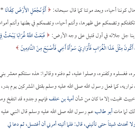
 كوننا أحياء، وبعد موتنا كما قال سبحانه:
أَلَمْ نَجْعَلِ الأَرْضَ كِفَاتًا
*
 (كفاتاً) أي: تكفتكم وتضمكم على ظهرها، وأنتم أحياء، وتضمكم في بطنها وأنتم أمو
ربنا جل جلاله في أول قتيل على وجه الأرض:
فَبَعَثَ اللَّهُ غُرَابًا يَبْحَثُ فِ
ْ أَكُونَ مِثْلَ هَذَا الْغُرَابِ فَأُوَارِيَ سَوْأَةَ أَخِي فَأَصْبَحَ مِنَ النَّادِمِينَ
أمره، فغسلوه وكفنوه، وصلوا عليه، ثم دفنوه وقالوا: هذه سنتكم معشر بني
ن نواريه، كما فعل رسول الله صلى الله عليه وسلم بقتلى المشركين يوم بدر،
خبيث مخبث، إلا ما كان من شأن
أمية بن خلف
فإنهم وجدوه قد انتفخ ومل
ذلك لما مات
أبو طالب
عم رسول الله صلى الله عليه وسلم قال النبي عليه
ا تحدث شيئاً حتى تأتيني، قال: فلما أتيته أمرني أن أغتسل، ثم دعا لي