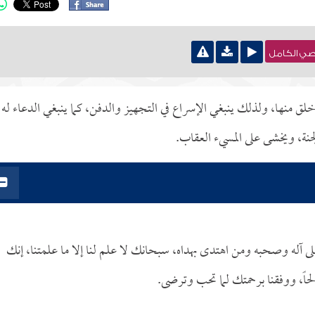
نصي الكامل
لق منها، ولذلك ينبغي الإسراع في التجهيز والدفن، كما ينبغي الدعاء له
جنة، ويخشى على المسيء العقاب.
ى آله وصحبه ومن اهتدى بهداه، سبحانك لا علم لنا إلا ما علمتنا، إنك
الحاً، ووفقنا برحمتك لما تحب وترضى.