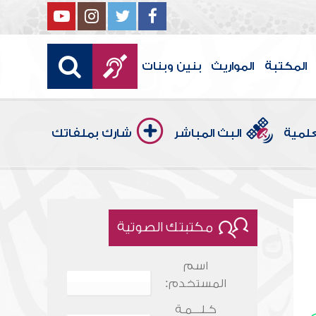
المكتبة
المواريث
بنين وبنات
علمية
البث المباشر
شارك بملفاتك
مكتبتك الصوتية
اسم
المستخدم:
كـلـــمـة