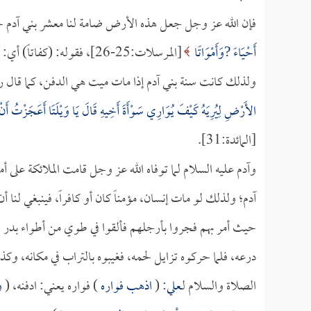
فإن الله عز وجل جعل هذه الأرض ضامة لنا معشر بني آدم حال
أَحْيَاءً ?وَأَمْوَاتًا
[المرسلات:25-26]، فقوله:
ولذلك كانت سنة بني آدم إذا مات ميت هي الدفن، كما قال 
الأَرْضِ لِيُرِيَهُ كَيْفَ يُوَارِي سَوْأَةَ أَخِيهِ قَالَ يَا وَيْلَتَا أَعَجَزْتُ أَن
[المائدة:31].
وآدم عليه السلام لما توفاه الله عز وجل قامت الملائكة على 
آدم؛ ولذلك لو مات إنسان، مؤمناً كان أو كافراً، فينبغي لنا أ
حيث أمر بهم فجروا بأرجلهم فألقوا في طوي من أطواء بدر 
درعه، فلما حركوه تزايل لحمه، فغيبوه بالتراب في مكانه، وك
الصلاة والسلام لـ
علي
: (
اذهب فواره
) فواره يعني: ادفنه، (
ول