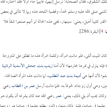
الشقوق، فقال الصحابة: نرسل إليهما، فأيهما جاء أولاً فقد اختاره الله
للنبي صلى الله عليه وسلم لحداً، وقضية اللحد هذه ربما لا تتأتى في بعض
لقبر كثيباً أهيل، يعني: سينهار، ففي هذه الحالة لو أنهم صنعوا شقاً فلا
هَا
[البقرة:286].
كان الميت أنثى، فلو ماتت امرأة، وكلمة امرأة هذه ما تطلق على المتزوجة
إنه ينزل في قبرها محارمها؛ لأن أمنا
زينب بنت جحش الأسدية الرئابية
سلم؛ لأن أمها هي
أميمة بنت عبد المطلب
، لما ماتت هذه المرأة الصالحة،
ين، وهي أول زوجاته لحوقاً به، فلما ماتت أرسل
عمر بن الخطاب
رضي
ا، وكان يحب أن يلي ذلك، يعني:
عمر
رضي الله عنه كان يشرفه أن يكون هو
ع عليها في حياتها، فليل ذلك منها، والذي يطلع عليها في حياتها هو زوجها