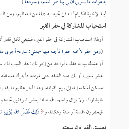
بدعوات ما يسرني أن لي بها حمر النعم، وسودها
).
أيها الإخوة الكرام! الدفن تحيط به جملة من التعاليم، ومن الس
استحباب المشاركة في حفر القبر
أولها: استحباب المشاركة في حفر القبر، فينبغي لكل قادر أ
(
ومن حفر لأخيه حفرة فأجنه فيها -يعني: ستره- أجري عليه
أو عندك بيت، فقلت لواحد من إخوانك: هذا البيت لك سنة
عشر سنين، أو لك هذه الشقة حتى تموت، فأجرك عند الله عظ
مسكن أسكنه إياه إلى يوم القيامة، وهذا أجر عظيم ما يقدر
فليشارك، ولا يزال والحمد لله هناك بعض الموفقين تجدهم يذهب
فيحفرون خمسة أو ستة وهكذا، و
ذَلِكَ فَضْلُ اللَّهِ يُؤْتِيهِ مَ
تعميق القبر وتوسعته