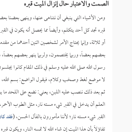
الصمت والاعتبار حال إنزال الميت قبره
ومن الأشياء التي ينبغي أن نتناهى عنها، وينهى بعضنا بعضاً
قبره تجد كل أحد يتكلم، وأيضاً مما يحصل أنه يكون في القبر 
أو ثلاثة، وإنما يحتاج الأمر لشخصين اثنين أحدهما من مقد
بعضهم بعضاً، وربما يختصمون، ولربما ينهر بعضهم بعضاً
رسول الله صلى الله عليه وسلم في ذلك المقام كانوا يجلس
لا موضع لغط وصخب وكلام، فيقول الواضع: بسم الله، وعل
ثم بعد ذلك ننصب عليه اللبن، يعني: نضع على اللحد ما ي
العلم أن يدخل في القبر شيء مسته نار، مثل الطوب الأحمر
القبر شيء مسته نار؛ لأننا مأمورون بالفأل الحسن، (
فقد كان
تفاؤلاً بأن هذا الميت إن شاء الله لا تمسه النار، ويكون قب