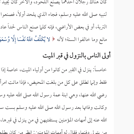
كان هناك رجلان أحدهما يصنع اللحود، والآخر كان يجيد تلك 
لنبيه صلى الله عليه وسلم، فجاء الذي يلحد أولاً، فصنعوا 
التربة، أو في بعض الأراضي، فإنه كلما صنع الناس لحداً عاد ا
مانع وما خالفوا السنة؛ لأنه
لا يُكَلِّفُ اللَّهُ نَفْسًا إِلَّا وُسْعَ
أولى الناس بالنزول في قبر الميت
خامساً: ينزل في القبر من كانوا من أولياء الميت، خاصة إذا 
فقط وإنما تطلق على كل من بلغت المحيض، فإذا ماتت امرأة ف
رضي الله عنها، وهي ابنة عمة رسول الله صلى الله عليه و
وكانت وفاتها بعد رسول الله صلى الله عليه وسلم بست سن
الله عنه إلى أمهات المؤمنين يستفتيهن في من ينزل في قبره
من يتولى دفنها، فقال له أمهات المؤمنين: انظر من كان يطل