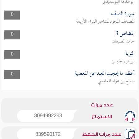
أبوطلحة البوسعيدي
سورة الصف
0
المصحف المجود لمشاهير القراء الأربعة
المقناص 3
0
حامد الضبعان
الثريا
0
إبراهيم الجبرين
أعظم ما يحجب العبد عن المعصية
0
صالح بن عواد المغامسي
عدد مرات
3094992293
الاستماع
عدد مرات الحفظ
839590172