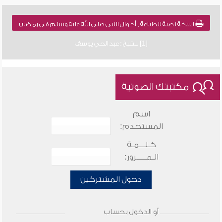
نسخة نصية للطباعة , أحوال النبي صلى الله عليه وسلم في رمضان
[1] للشيخ : عبد الحي يوسف
مكتبتك الصوتية
اسم
المستخدم:
كـلـــمـة
الـمـــــرور:
دخول المشتركين
أو الدخول بحساب