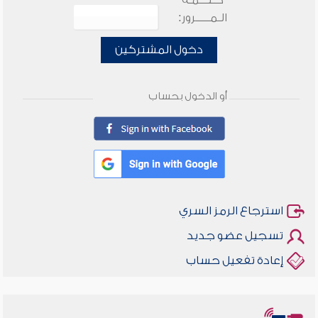
كـلـــمـة
الـمـــــرور:
دخول المشتركين
أو الدخول بحساب
استرجاع الرمز السري
تسجيل عضو جديد
إعادة تفعيل حساب