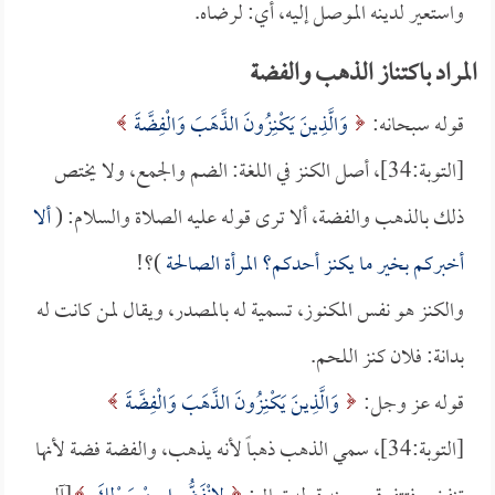
واستعير لدينه الموصل إليه، أي: لرضاه.
المراد باكتناز الذهب والفضة
قوله سبحانه:
وَالَّذِينَ يَكْنِزُونَ الذَّهَبَ وَالْفِضَّةَ
[التوبة:34]، أصل الكنز في اللغة: الضم والجمع، ولا يختص
ذلك بالذهب والفضة، ألا ترى قوله عليه الصلاة والسلام: (
ألا
أخبركم بخير ما يكنز أحدكم؟ المرأة الصالحة
)؟!
والكنز هو نفس المكنوز، تسمية له بالمصدر، ويقال لمن كانت له
بدانة: فلان كنز اللحم.
قوله عز وجل:
وَالَّذِينَ يَكْنِزُونَ الذَّهَبَ وَالْفِضَّةَ
[التوبة:34]، سمي الذهب ذهباً لأنه يذهب، والفضة فضة لأنها