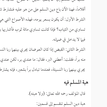
أقلاماً، فهنا الآن باع دين السلم على من هو عليه فنشترط 
الشرط الأول: أن يكون بسعر يومه، فهذه الأصواع التي هي
تساوي من الثياب؟ فإذا كانت تساوي مائة ثوب فأشتريها بمائة
فيما لا يدخل في ضمانه.
الشرط الثاني: القبض إذا كان العوضان يجري بينهما ربا النسيئ
منه براً، فقلت: أعطني البر، فقال: ما عندي بر، لكن عند
يجري بينهما ربا النسيئة، فعندما تبادل براً بشعير، فإنه يش
هبة المسلم فيه
قال المؤلف رحمه الله تعالى: (ولا هبته).
هبة دين السلم تنقسم إلى قسمين: