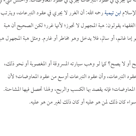
ملة كما يجري في عقود التبرعات يجري في عقود المعاوضات. وأحسن شيء في
الإسلام
ابن تيمية
رحمه الله: أن الغرر لا يجري في عقود التبرعات، ويترتب
ن الفقهاء يقولون: هبة المجهول لا تجوز؛ لأنها غرر؛ لكن الصحيح أن هبة
 إما غانم، أو سالم، فلا يدخل وهو مخاطر أو غارم. ومثل هبة المجهول هب
 أو لا يصح؟ كما لو وهب سيارته المسروقة أو المغصوبة أو نحو ذلك،
 عقود التبرعات، وأن عقود التبرعات أوسع من عقود المعاوضات؛ لأن
لمعاوضات؛ فإنه يقصد بها الكسب والربح، ولهذا تحصل فيها المشاحنة.
سواء كان ذلك لمن هو عليه أو كان ذلك لغير من هو عليه.