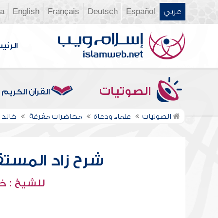
عربي
Español
Deutsch
Français
English
ia
الرئي
الصوتيات
القرآن الكريم
الصوتيات
علماء ودعاة
محاضرات مفرغة
خالد 
شرح زاد المستقنع
للشيخ : خ