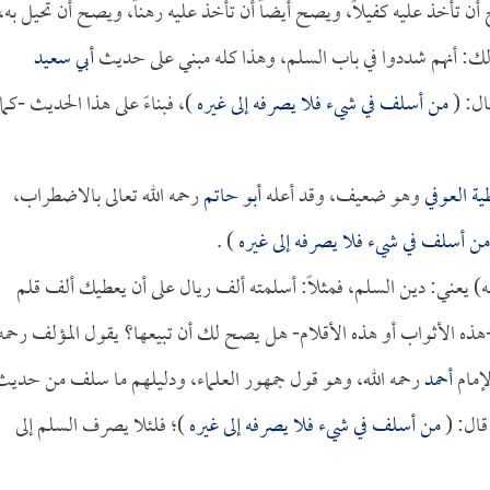
 أن تأخذ عليه كفيلاً، ويصح أيضاً أن تأخذ عليه رهناً، ويصح أن تحيل به،
 ذلك: أنهم شددوا في باب السلم، وهذا كله مبني على حديث
أبي سعيد
ال: (
من أسلف في شيء فلا يصرفه إلى غيره
)، فبناءً على هذا الحديث -كما
ة العوفي
وهو ضعيف، وقد أعله
أبو حاتم
رحمه الله تعالى بالاضطراب،
ن أسلف في شيء فلا يصرفه إلى غيره
) .
ه) يعني: دين السلم، فمثلاً: أسلمته ألف ريال على أن يعطيك ألف قلم
ذه الأثواب أو هذه الأقلام- هل يصح لك أن تبيعها؟ يقول المؤلف رحمه
إمام
أحمد
رحمه الله، وهو قول جمهور العلماء، ودليلهم ما سلف من حديث
قال: (
من أسلف في شيء فلا يصرفه إلى غيره
)؛ فلئلا يصرف السلم إلى