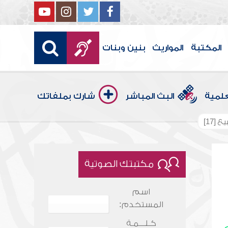
المكتبة
المواريث
بنين وبنات
علمية
البث المباشر
شارك بملفاتك
[17]
مكتبتك الصوتية
اسم
المستخدم:
كـلـــمـة