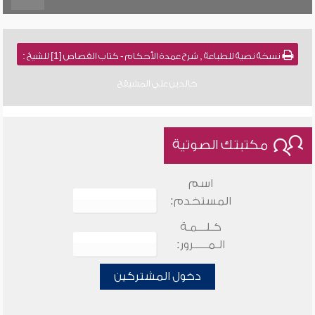
نسخة نصية للطباعة , شرح عمدة الأحكام - كتاب القصاص [1] للشيخ :
خالد بن علي المشيقح
مكتبتك الصوتية
اسم
المستخدم:
كـلـــمـة
الـمـــــرور:
دخول المشتركين