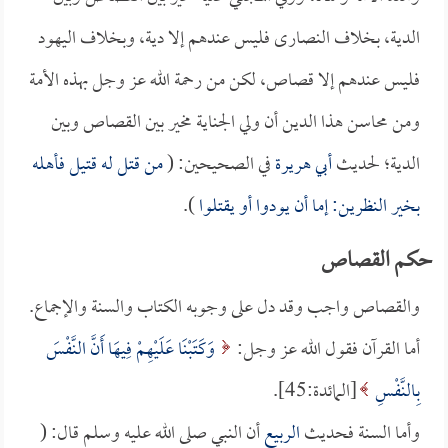
الدية، بخلاف النصارى فليس عندهم إلا دية، وبخلاف اليهود
فليس عندهم إلا قصاص، لكن من رحمة الله عز وجل بهذه الأمة
ومن محاسن هذا الدين أن ولي الجناية مخير بين القصاص وبين
الدية؛ لحديث
أبي هريرة
في الصحيحين: (
من قتل له قتيل فأهله
بخير النظرين: إما أن يودوا أو يقتلوا
).
حكم القصاص
والقصاص واجب وقد دل على وجوبه الكتاب والسنة والإجماع.
أما القرآن فقول الله عز وجل:
وَكَتَبْنَا عَلَيْهِمْ فِيهَا أَنَّ النَّفْسَ
بِالنَّفْسِ
[المائدة:45].
وأما السنة فحديث
الربيع
أن النبي صلى الله عليه وسلم قال: (