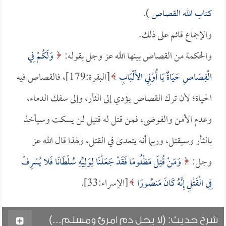
كتاب الله القصاص
).
والإجماع قائم على ذلك.
والحكمة من القصاص بينها الله عز وجل بقوله:
وَلَكُمْ فِي
الْقِصَاصِ حَيَاةٌ يَا أُوْلِي الأَلْبَابِ
[البقرة:179]، فالقصاص فيه
الحياة؛ لأن ترك القصاص يؤدي إلى الثأر، وإلى سفك الدماء،
وعدم الأمن والفوضى، فمن قتل له قتيل لن يسكت وسيأخذ
بالثأر وسيقتل، وربما أنه يتعدى في القتل، ولهذا قال الله عز
وجل:
وَمَنْ قُتِلَ مَظْلُومًا فَقَدْ جَعَلْنَا لِوَلِيِّهِ سُلْطَانًا فَلا يُسْرِفْ
فِي الْقَتْلِ إِنَّهُ كَانَ مَنصُورًا
[الإسراء:33].
شرح حديث: (لا يحل دم امرئ ومسلم...)