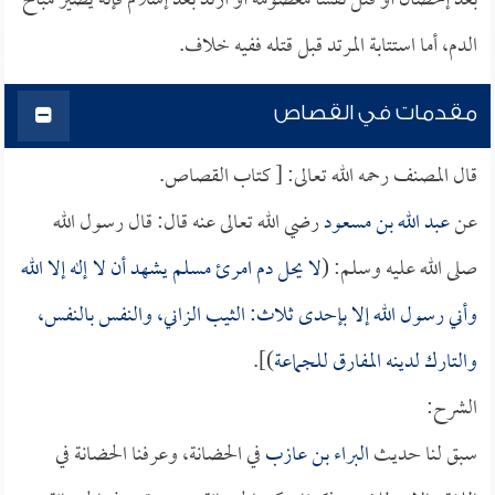
بعد إحصان أو قتل نفساً معصومة أو ارتد بعد إسلام فإنه يصير مباح
الدم، أما استتابة المرتد قبل قتله ففيه خلاف.
مقدمات في القصاص
قال المصنف رحمه الله تعالى: [ كتاب القصاص.
عن
عبد الله بن مسعود
رضي الله تعالى عنه قال: قال رسول الله
صلى الله عليه وسلم: (
لا يحل دم امرئ مسلم يشهد أن لا إله إلا الله
وأني رسول الله إلا بإحدى ثلاث: الثيب الزاني، والنفس بالنفس،
والتارك لدينه المفارق للجماعة
)].
الشرح:
سبق لنا حديث
البراء بن عازب
في الحضانة، وعرفنا الحضانة في