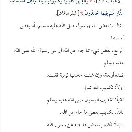
[الأعراف:35]،
وَالَّذِينَ كَفَرُوا وَكَذَّبُوا بِآيَاتِنَا أُوْلَئِكَ أَصْحَابُ
النَّارِ هُمْ فِيهَا خَالِدُونَ
[البقرة:39].
الثالث: بغض الله ورسوله صلى الله عليه وسلم، أو بغض
أحدهما.
الرابع: بغض شيء مما جاء عن الله أو عن رسول الله صلى الله
عليه وسلم.
فهذه أربعة، وإن شئت جعلتها ثمانية فقلت.
أولاً: تكذيب الله تعالى.
ثانياً: تكذيب الرسول صلى الله عليه وسلم.
ثالثاً: تكذيب بعض ما جاء عن الله.
رابعاً: تكذيب بعض ما جاء عن رسول الله.