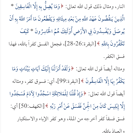
النار، ومثال ذلك قول الله تعالى:
وَمَا يُضِلُّ بِهِ إِلَّا الْفَاسِقِينَ
*
الَّذِينَ يَنقُضُونَ عَهْدَ اللَّهِ مِنْ بَعْدِ مِيثَاقِهِ وَيَقْطَعُونَ مَا أَمَرَ اللَّهُ بِهِ أَنْ
يُوصَلَ وَيُفْسِدُونَ فِي الأَرْضِ أُوْلَئِكَ هُمُ الْخَاسِرُونَ
*
كَيْفَ
تَكْفُرُونَ بِاللَّهِ
[البقرة:26-28]، فجعل الفسق كفراً بالله، فهذا
فسق الكفر.
ومثاله أيضاً قول الله تعالى:
وَلَقَدْ أَنزَلْنَا إِلَيْكَ آيَاتٍ بَيِّنَاتٍ وَمَا
يَكْفُرُ بِهَا إِلَّا الْفَاسِقُونَ
[البقرة:99]، أي: فسوق كفر، ومثاله
أيضاً قول الله تعالى:
وَإِذْ قُلْنَا لِلْمَلائِكَةِ اسْجُدُوا لِآدَمَ فَسَجَدُوا
إِلَّا إِبْلِيسَ كَانَ مِنَ الْجِنِّ فَفَسَقَ عَنْ أَمْرِ رَبِّهِ
[الكهف:50] أي:
فسق فسقاً كفر أخرجه من الملة، وهو كفر الإباء والاستكبار
والعياذ بالله.