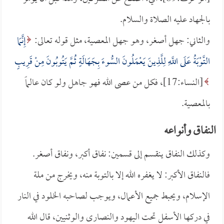
بالجهاد عليه الصلاة والسلام.
والثاني: جهل أصغر، وهو جهل المعصية، مثل قوله تعالى:
إِنَّمَا
التَّوْبَةُ عَلَى اللَّهِ لِلَّذِينَ يَعْمَلُونَ السُّوءَ بِجَهَالَةٍ ثُمَّ يَتُوبُونَ مِنْ قَرِيبٍ
[النساء:17]، فكل من عصى الله فهو جاهل ولو كان عالماً
بالمعصية.
النفاق وأنواعه
وكذلك النفاق ينقسم إلى قسمين: نفاق أكبر، ونفاق أصغر.
فالنفاق الأكبر: لا يغفره الله إلا بالتوبة منه، ويخرج من ملة
الإسلام، ويحبط جميع الأعمال، ويوجب لصاحبه الخلود في النار
في دركها الأسفل تحت اليهود والنصارى والوثنيين، قال الله