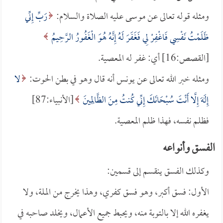
ومثله قوله تعالى عن موسى عليه الصلاة والسلام:
رَبِّ إِنِّي
ظَلَمْتُ نَفْسِي فَاغْفِرْ لِي فَغَفَرَ لَهُ إِنَّهُ هُوَ الْغَفُورُ الرَّحِيمُ
[القصص:16] أي: غفر له المعصية.
ومثله خبر الله تعالى عن يونس أنه قال وهو في بطن الحوت:
لا
إِلَهَ إِلَّا أَنْتَ سُبْحَانَكَ إِنِّي كُنتُ مِنَ الظَّالِمِينَ
[الأنبياء:87]
فظلم نفسه، فهذا ظلم المعصية.
الفسق وأنواعه
وكذلك الفسق ينقسم إلى قسمين:
الأول: فسق أكبر، وهو فسق كفري، وهذا يخرج من الملة، ولا
يغفره الله إلا بالتوبة منه، ويحبط جميع الأعمال، ويخلد صاحبه في