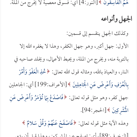
هُمُ الْفَاسِقُونَ
[النور:4] أي: فسوق معصية لا يخرج من الملة.
الجهل وأنواعه
وكذلك الجهل ينقسم إلى قسمين:
الأول: جهل أكبر، وهو جهل الكفر، وهذا لا يغفره الله إلا
بالتوبة منه، ويخرج من الملة، ويحبط الأعمال، ويخلد صاحبه في
النار، والعياذ بالله، ومثاله قول الله تعالى:
خُذِ الْعَفْوَ وَأْمُرْ
بِالْعُرْفِ وَأَعْرِضْ عَنِ الْجَاهِلِينَ
[الأعراف:199] أي: الجاهلين
جهل كفر، وهو مثل قوله تعالى:
فَاصْدَعْ بِمَا تُؤْمَرُ وَأَعْرِضْ عَنِ
الْمُشْرِكِينَ
[الحجر:94].
وهذه الآية مثل قوله تعالى:
فَاصْفَحْ عَنْهُمْ وَقُلْ سَلامٌ
[الزخرف:89]، أي: اصفح عن المشركين، وهذا قبل أن يؤمر