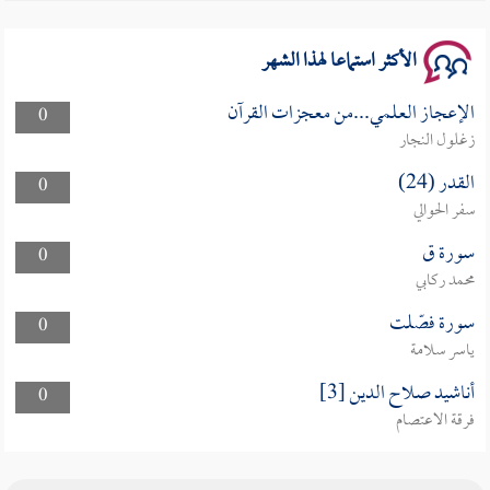
الأكثر استماعا لهذا الشهر
الإعجاز العلمي...من معجزات القرآن
0
زغلول النجار
القدر (24)
0
سفر الحوالي
سورة ق
0
محمد ركابي
سورة فصّلت
0
ياسر سلامة
أناشيد صلاح الدين [3]
0
فرقة الاعتصام