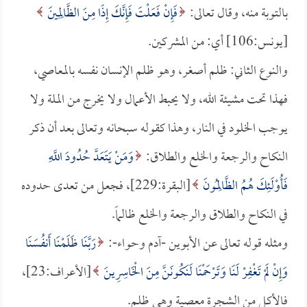
بالتوبة منه، وقال تعالى:
فَإِنْ فَعَلْتَ فَإِنَّكَ إِذًا مِنَ الظَّالِمِينَ
[يونس:106] أي: من المشركين.
والنوع الثاني: ظلم أصغر، وهو ظلم الإنسان نفسه بالمعاصي،
فهذا تحت مشيئة الله، ولا يحبط الأعمال ولا يخرج من الملة ولا
يوجب الخلود في النار، وهذا كقوله سبحانه وتعالى بعد أن ذكر
النكاح والرجعة والخلع والطلاق:
وَمَنْ يَتَعَدَّ حُدُودَ اللَّهِ
فَأُوْلَئِكَ هُمُ الظَّالِمُونَ
[البقرة:229]، فجعل من تعدى حدوده
في النكاح والطلاق والرجعة والخلع ظالماً.
ومثله قوله تعالى عن الأبوين -آدم وحواء-:
رَبَّنَا ظَلَمْنَا أَنفُسَنَا
وَإِنْ لَمْ تَغْفِرْ لَنَا وَتَرْحَمْنَا لَنَكُونَنَّ مِنَ الْخَاسِرِينَ
[الأعراف:23]،
فالأكل من الشجرة معصية وهي ظلم.