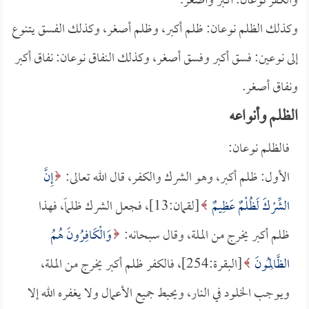
والكفر نوعان: أكبر وأصغر.
وكذلك الظلم نوعان: ظلم أكبر، وظلم أصغر، وكذلك الفسق يتنوع
إلى نوعين: فسق أكبر وفسق أصغر، وكذلك النفاق نوعان: نفاق أكبر
ونفاق أصغر.
الظلم وأنواعه
فالظلم نوعان:
الأول: ظلم أكبر، وهو الشرك والكفر، قال الله تعالى:
إِنَّ
الشِّرْكَ لَظُلْمٌ عَظِيمٌ
[لقمان:13]، فجعل الشرك ظلماً، فهذا
ظلم أكبر يخرج من الملة، وقال سبحانه:
وَالْكَافِرُونَ هُمُ
الظَّالِمُونَ
[البقرة:254]، فالكفر ظلم أكبر يخرج من الملة،
ويوجب الخلود في النار، ويحبط جميع الأعمال ولا يغفره الله إلا