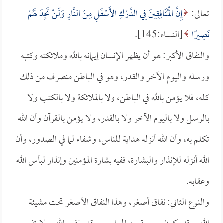
تعالى:
إِنَّ الْمُنَافِقِينَ فِي الدَّرْكِ الأَسْفَلِ مِنَ النَّارِ وَلَنْ تَجِدَ لَهُمْ
نَصِيرًا
[النساء:145].
والنفاق الأكبر: هو أن يظهر الإنسان إيمانه بالله وملائكته وكتبه
ورسله واليوم الآخر والقدر، وهو في الباطن منصرف من ذلك
كله، فلا يؤمن بالله في الباطن، ولا بالملائكة ولا بالكتب ولا
بالرسل ولا باليوم الآخر ولا بالقدر، ولا يؤمن بالقرآن وأن الله
تكلم به، وأن الله أنزله هداية للناس، وشفاء لما في الصدور، وأن
الله أنزله للإنذار والبشارة، ففيه بشارة المؤمنين وإنذار لبأس الله
وعقابه.
والنوع الثاني: نفاق أصغر، وهذا النفاق الأصغر تحت مشيئة