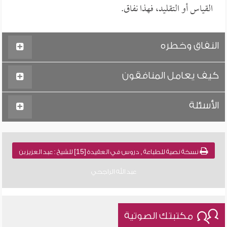
القياس أو التقليد، فهذا نفاق.
النفاق وخطره
كيف يعامل المنافقون
الأسئلة
نسخة نصية للطباعة , دروس في العقيدة [15] للشيخ : عبد العزيز بن
عبد الله الراجحي
مكتبتك الصوتية