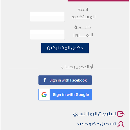
اسم
المستخدم:
كـلـــمـة
الـمـــــرور:
دخول المشتركين
أو الدخول بحساب
استرجاع الرمز السري
تسجيل عضو جديد