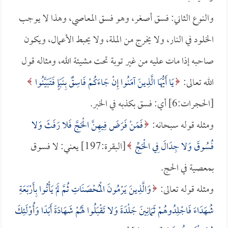
والنوع الثاني: فسق أصغر، وهو فسق المعاصي، وهذا لا يوجب
الخلود في النار، ولا يخرج من الملة، ولا يحبط الأعمال، ويكون
صاحبه إذا مات عليه من غير توبة تحت مشيئة الله، ومثاله قول
الله تعالى:
يَا أَيُّهَا الَّذِينَ آمَنُوا إِنْ جَاءَكُمْ فَاسِقٌ بِنَبَإٍ فَتَبَيَّنُوا
[الحجرات:6] أي: فسق بكذبه في الخبر.
ومثله قوله سبحانه:
فَمَنْ فَرَضَ فِيهِنَّ الْحَجَّ فَلا رَفَثَ وَلا
فُسُوقَ وَلا جِدَالَ فِي الْحَجِّ
[البقرة:197] يعني: لا فسوق
بمعصية في الحج.
ومثله قوله تعالى:
وَالَّذِينَ يَرْمُونَ الْمُحْصَنَاتِ ثُمَّ لَمْ يَأْتُوا بِأَرْبَعَةِ
شُهَدَاءَ فَاجْلِدُوهُمْ ثَمَانِينَ جَلْدَةً وَلا تَقْبَلُوا لَهُمْ شَهَادَةً أَبَدًا وَأُوْلَئِكَ