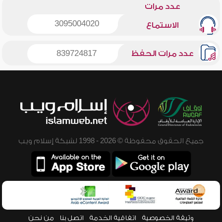
عدد مرات
3095004020
الاستماع
عدد مرات الحفظ
839724817
جميع الحقوق محفوظة © 2026 - 1998 لشبكة إسلام ويب
وثيقة الخصوصية
اتفاقية الخدمة
اتصل بنا
من نحن