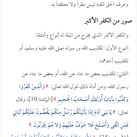
وعرف الحق لكنه ليس مقراً ولا معتقداً به.
صور من الكفر الأكبر
والكفر الأكبر الذي يخرج من الملة له أنواع وأمثلة:
النوع الأول: تكذيب الله ورسوله صلى الله عليه وسلم، أو
تكذيب أحدهما.
الثاني: تكذيب بعض ما جاء عن الله، أو بعض ما جاء عن
رسول الله، ومن أدلة ذلك قول الله تعالى:
وَالَّذِينَ كَفَرُوا
وَكَذَّبُوا بِآيَاتِنَا أُوْلَئِكَ أَصْحَابُ الْجَحِيمِ
[المائدة:10]، وقال
تعالى:
يَا بَنِي آدَمَ إِمَّا يَأْتِيَنَّكُمْ رُسُلٌ مِنْكُمْ يَقُصُّونَ عَلَيْكُمْ آيَاتِي
فَمَنِ اتَّقَى وَأَصْلَحَ فَلا خَوْفٌ عَلَيْهِمْ وَلا هُمْ يَحْزَنُونَ