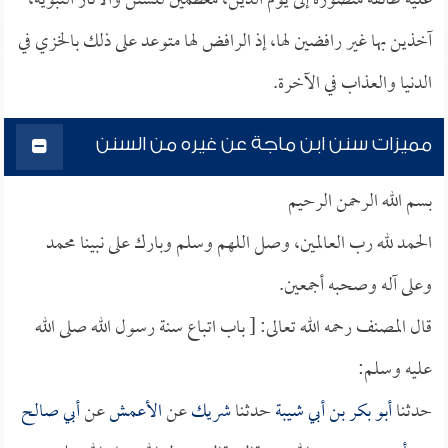
عليه طائفة منصورة إلى يوم الدين، معظمين للسنن والآثار النبوية،
آخذين بها غير رافضين لها، إذ الرافض لها متوعد على ذلك بالخزي في
الدنيا والعذاب في الآخرة.
مميزات سنن ابن ماجة عن غيره من السنن
بسم الله الرحمن الرحيم
الحمد لله رب العالمين، وصل اللهم وسلم وبارك على نبينا محمد
وعلى آله وصحبه أجمعين.
قال المصنف رحمه الله تعالى: [ باب اتباع سنة رسول الله صلى الله
عليه وسلم:
حدثنا
أبو بكر بن أبي شيبة
حدثنا
شريك
عن
الأعمش
عن
أبي صالح