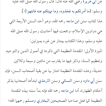
عن
أبي هريرة
رضي الله عنه قال: قال رسول الله صلى الله عليه
وسلم: (
ما أمرتكم به فخذوه، وما نهيتكم عنه فانتهوا
) ].
هذا كتاب سنن
ابن ماجه
رحمه الله، وهو أحد السنن الأربعة التي
هي دواوين الإسلام، وجمعت فيها أحاديث رسول الله صلى الله
عليه وسلم، وهذا الكتاب يمتاز عن غيره بميزتين:
الميزة الأولى: المقدمة العظيمة التي ذكرها في أصول الدين والتوحيد
وتعظيم السنة، وذكر فيها ما يقارب من مائتين وسبعة وثلاثين
حديثاً، وهذه المقدمة العظيمة امتاز بها عن بقية أصحاب السنن، فإن
سنن
أبي داود
وسنن
النسائي
وسنن
الترمذي
ابتدأها أصحابها بذكر
أحكام الطهارة، أما
ابن ماجه
رحمه الله فإنه بدأ سننه بهذه المقدمة
العظيمة كما فعل صاحبا الصحيحين
البخاري
و
مسلم
رحمهما الله؛