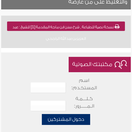
والتغليظ على من عارضه
نسخة نصية للطباعة , شرح سنن ابن ماجه المقدمة [1] للشيخ : عبد
العزيز بن عبد الله الراجحي
مكتبتك الصوتية
اسم
المستخدم:
كـلـــمـة
الـمـــــرور:
دخول المشتركين