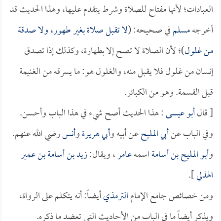
العبادات؛ لأنها مفتاح للصلاة وشرط يتقدم عليها، وهذا الحديث قد
أخرجه
مسلم
في صحيحه: (
لا تقبل صلاة بغير طهور، ولا صدقة
من غلول
)؛ لأن الصلاة لا تصح إلا بطهارة، وكذلك إذا تصدق
إنسان من غلول فلا يقبل منه، والغلول هو: ما يسرقه من الغنيمة
قبل القسمة. وهو من الكبائر.
[ قال
أبو عيسى
: هذا الحديث أصح شيء في هذا الباب وأحسن.
وفي الباب عن
أبي المليح
عن أبيه و
أبي هريرة
و
أنس
رضي الله عنهم.
و
أبو المليح بن أسامة
اسمه
عامر
، ويقال:
زيد بن أسامة بن عمير
الهذلي
].
ومن خصائص جامع الإمام
الترمذي
أيضاً: أنه يتكلم على الرواة،
ويذكر أيضاً ما في الباب من الأحاديث التي تعضد ما ذكره.