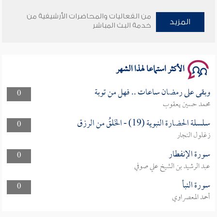
وأمنهم من خوف 9
من الفعاليات والمحاضرات الأرشيفية من
المزيد
خدمة البث المباشر
سلسلة محاضرات نفحات رمضانية 1444هـ
الأكثر استماعا لهذا الشهر
وبقى على رمضان ساعات .. فهل من توبة
0
محمد حسين يعقوب
سلسلة الحضارة النبوية (19) - الخَلقُ من الرزق
0
زغلول النجار
سورة الإنفطار
0
عبد الرشيد بن الشيخ علي صوفي
سورة النبأ
0
أحمد المعصراوي