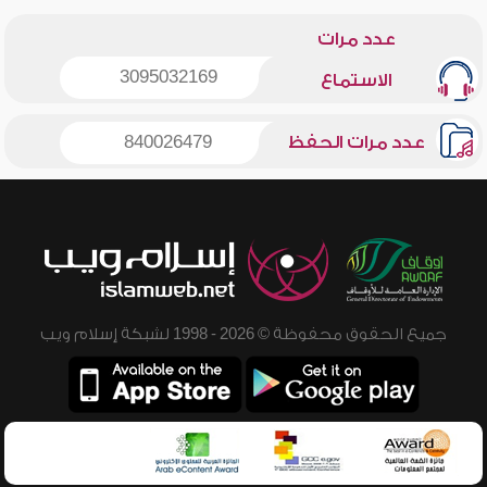
عدد مرات
3095032169
الاستماع
عدد مرات الحفظ
840026479
جميع الحقوق محفوظة © 2026 - 1998 لشبكة إسلام ويب