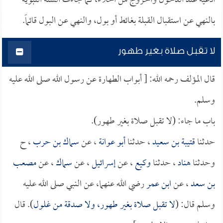
أدعية عند الدخول والخروج من الخلاء، كما جاءت السنة النبوية
بالنهي عن استقبال القبلة بغائط أو بول، والنهي عن البول قائماً.
لا تقبل صلاة بغير طهور
قال المؤلف رحمه الله: [ أبواب الطهارة عن رسول الله صلى الله عليه
وسلم.
باب ما جاء: (لا تقبل صلاة بغير طهور).
حدثنا
قتيبة بن سعيد
، حدثنا
أبو عوانة
، عن
سماك بن حرب
، ح
وحدثنا
هناد
، حدثنا
وكيع
، عن
إسرائيل
، عن
سماك
، عن
مصعب
بن سعد
، عن
ابن عمر
رضي الله عنهما، عن النبي صلى الله عليه
وسلم قال: (
لا تقبل صلاة بغير طهور، ولا صدقة من غلول
). قال