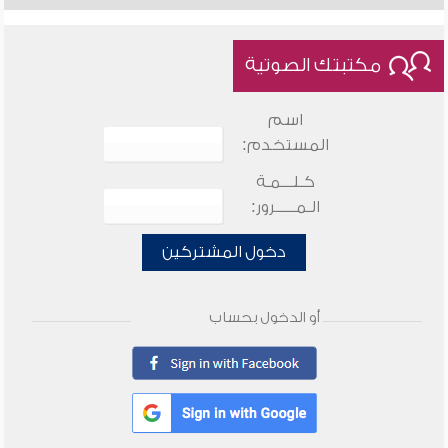
مكتبتك الصوتية
اسم
المستخدم:
كـلـــمـة
الـمـــــرور:
دخول المشتركين
أو الدخول بحساب