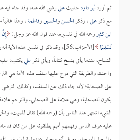
ثم أورد
أبو داود
حديث
علي
رضي الله عنه، وقد جاء فيه ع
مع ذكر
علي
، وذكر
الحسن
و
الحسين
و
فاطمة
، وهذا غالباً
ابن كثير
رحمه الله في تفسيره، عند قول الله عز وجل:
إِنَّ 
تَسْلِيمًا
[الأحزاب:56]، وقد ذكر في تفسير هذه الآية أنه يوجد في بعض الكتب: عن
النساخ، عندما يأتي ينسخ كتاباً، ويأتي ذكر
علي
يكتب: عليه ا
واحدة، والطريقة التي درج عليها سلف هذه الأمة هي الت
على الصحابة؛ لأنه جاء ذلك عن السلف، وكذلك الترضي يج
يكون للصحابة، وهي علامة على الصحابي، والترحم علامة عل
الشيء اشتهر عند الناس بأن (رحمه الله) تقال للميت، والحي
عليه عرف الناس وفهمهم أنهم يطلقونه على من كان قد ما
والرجل الصحابي يعرف أنه صحابي عندما يقال: رضي الله