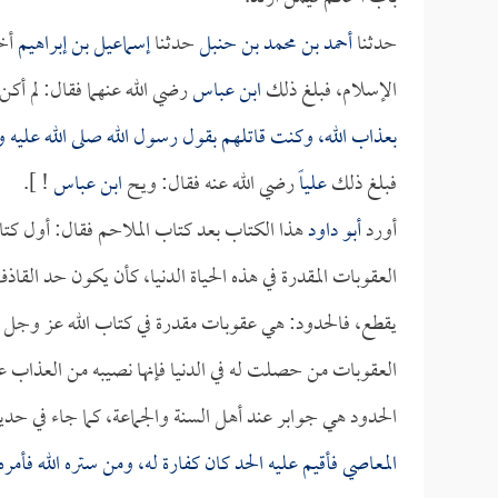
حدثنا
أحمد بن محمد بن حنبل
حدثنا
إسماعيل بن إبراهيم
أخب
الإسلام، فبلغ ذلك
ابن عباس
رضي الله عنهما فقال: لم أكن
بعذاب الله، وكنت قاتلهم بقول رسول الله صلى الله عليه و
فبلغ ذلك
علياً
رضي الله عنه فقال: ويح
ابن عباس
! ].
أورد
أبو داود
هذا الكتاب بعد كتاب الملاحم فقال: أول كت
العقوبات المقدرة في هذه الحياة الدنيا، كأن يكون حد القا
يقطع، فالحدود: هي عقوبات مقدرة في كتاب الله عز وجل 
العقوبات من حصلت له في الدنيا فإنها نصيبه من العذاب عل
الحدود هي جوابر عند أهل السنة والجماعة، كما جاء في ح
المعاصي فأقيم عليه الحد كان كفارة له، ومن ستره الله فأمر