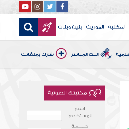
المكتبة
المواريث
بنين وبنات
علمية
البث المباشر
شارك بملفاتك
مكتبتك الصوتية
اسم
المستخدم:
كـلـــمـة