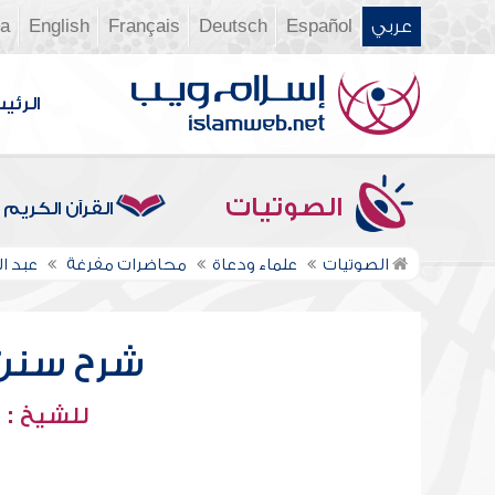
عربي
Español
Deutsch
Français
English
ia
الرئي
الصوتيات
القرآن الكريم
الصوتيات
علماء ودعاة
محاضرات مفرغة
عبد ا
شرح سنن أب
للشيخ : 