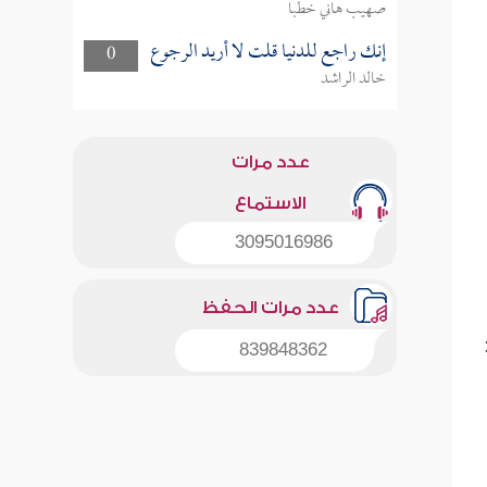
صهيب هاني خطبا
إنك راجع للدنيا قلت لا أريد الرجوع
0
خالد الراشد
عدد مرات
الاستماع
3095016986
عدد مرات الحفظ
839848362