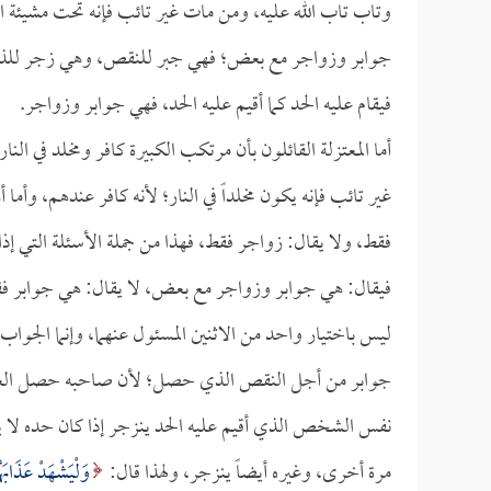
وتاب تاب الله عليه، ومن مات غير تائب فإنه تحت مشيئة الل
جوابر وزواجر مع بعض؛ فهي جبر للنقص، وهي زجر للذي أق
فيقام عليه الحد كما أقيم عليه الحد، فهي جوابر وزواجر.
أما المعتزلة القائلون بأن مرتكب الكبيرة كافر ومخلد في 
غير تائب فإنه يكون مخلداً في النار؛ لأنه كافر عندهم، وأما
فقط، ولا يقال: زواجر فقط، فهذا من جملة الأسئلة التي إذ
فيقال: هي جوابر وزواجر مع بعض، لا يقال: هي جوابر فق
ليس باختيار واحد من الاثنين المسئول عنهما، وإنما الجوا
جوابر من أجل النقص الذي حصل؛ لأن صاحبه حصل العقوبة
نفس الشخص الذي أقيم عليه الحد ينزجر إذا كان حده لا يؤدي
مرة أخرى، وغيره أيضاً ينزجر، ولهذا قال:
وَلْيَشْهَدْ عَذَابَهُ