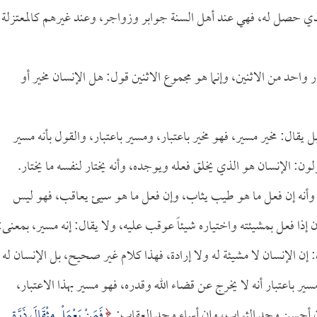
لذي حصل له، فهي عند أهل السنة جوابر وزواجر، وعند غيرهم كالمعتزلة
واحد من الاثنين، وإنما هو مجموع الاثنين قول: هل الإنسان مخير أو
ل يقال: مخير مسير، فهو مخير باعتبار، ومسير باعتبار، والقول بأنه مسير
ولون: الإنسان هو الذي يخلق فعله ويوجده، وأنه يختار لنفسه ما يختار.
ي، وأنه إن فعل ما هو طيب يثاب، وإن فعل ما هو سيئ يعاقب، فهو ليس
ان إذا فعل بمشيئته واختياره شيئاً عوقب عليه، ولا يقال: إنه مسير، بمعنى:
ن: إن الإنسان لا مشيئة له ولا إرادة، فهذا كلام غير صحيح، بل الإنسان له
ير باعتبار أنه لا يخرج عن قضاء الله وقدره، فهو مسير بهذا الاعتبار،
 إن أحسن وجد الثواب، وإن أساء وجد العقاب:
فَمَنْ يَعْمَلْ مِثْقَالَ ذَرَّةٍ