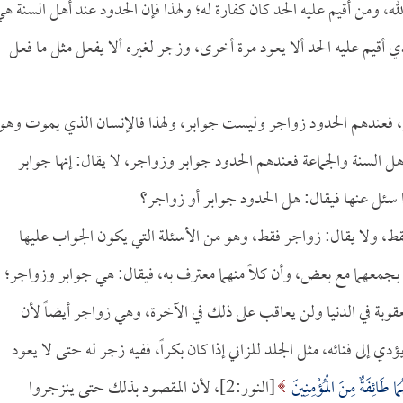
ه، ومن أقيم عليه الحد كان كفارة له؛ ولهذا فإن الحدود عند أهل السنة ه
يم عليه الحد ألا يعود مرة أخرى، وزجر لغيره ألا يفعل مثل ما فعل
النار، فعندهم الحدود زواجر وليست جوابر، ولهذا فالإنسان الذي يموت وهو
 أهل السنة والجماعة فعندهم الحدود جوابر وزواجر، لا يقال: إنها جوابر
ا سئل عنها فيقال: هل الحدود جوابر أو زواجر؟
ط، ولا يقال: زواجر فقط، وهو من الأسئلة التي يكون الجواب عليها
ب بجمعهما مع بعض، وأن كلاً منهما معترف به، فيقال: هي جوابر وزواجر؛
 في الدنيا ولن يعاقب على ذلك في الآخرة، وهي زواجر أيضاً لأن
 إلى فنائه، مثل الجلد للزاني إذا كان بكراً، ففيه زجر له حتى لا يعود
مَا طَائِفَةٌ مِنَ الْمُؤْمِنِينَ
[النور:2]، لأن المقصود بذلك حتى ينزجروا