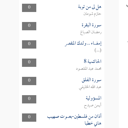
ي
هل لى من توبة
0
حازم شومان
سورة البقرة
0
رمضان الصباغ
إمضاء .. ولدك المقصر
0
(...)
الحاكمية 8
0
محمد عبد المقصود
سورة الفلق
0
عبد الله الخليفي
المسؤولية
0
أيمن صيدح
أذان من فلسطين-بصوت صهيب
0
هاني خطبا