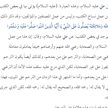
ن
علي
عليه السلام، وهذه العبارة: (عليه السلام) يؤتى بها في بعض الكتب
 من عمل نساخ الكتب، وليس من عمل المصنفين والمؤلفين، وقد ذكر ذلك
اللَّهَ وَمَلائِكَتَهُ يُصَلُّونَ عَلَى النَّبِيِّ يَا أَيُّهَا الَّذِينَ آمَنُوا صَلُّوا عَلَيْهِ وَسَلِّمُوا
علي
عليه السلام، وقال: إن هذا من عمل
لسلام، والصحابة رضي الله عنهم وأرضاهم جميعاً يعاملون معاملة
رضي عن الصحابة، والترحم على من بعدهم، وكذلك أيضاً يكون الترحم
وز على غير الصحابة، لكن الذي درج عليه سلف هذه الأمة أن الترضي
ى من بعدهم، وأما ما اشتهر في هذا الزمان من الترحم على الميت، فهذا
 لا يقال له: رحمه الله، والصحيح أنه يقال له: رحمه الله، لكن الذي جرى
ت.
 عنه فصارت هذه علامة على الصحابي.