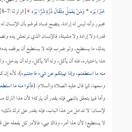
خَيْرًا يَرَه
*
وَمَنْ يَعْمَلْ مِثْقَالَ ذَرَّةٍ شَرًّا يَرَه
[
مجبور وأنه ليس له إرادة، يتضح فساد قولهم بأن الإنسان له
قدرة ولا إرادة ولا مشيئة، فالإنسان الذي ترتعش يده وتضطر
يدك، ما يستطيع، ولو ضرب فإنه لا يستطيع أن يوقف يده
هذا باختياره، فله أن يأكل، وله ألا يأكل، وله أن يدخل، ول
منه ما استطعتم، وإذا نهيتكم عن شيء فاجتنبوه
)، لأنه إن ك
وسعها، كما قال عليه الصلاة والسلام: (
فأتوا منه ما استطع
وأما فيما يتعلق بالنهي فإنه يقدر أن يتركه؛ لأن هذا الترك م
لإنسان: لا تدخل من هذا الباب، فإنه يقدر على ترك ذلك؛ ل
لا يستطيع؛ لأن هذا أمر، وذاك نهي، فالأمر كل يفعله على ق