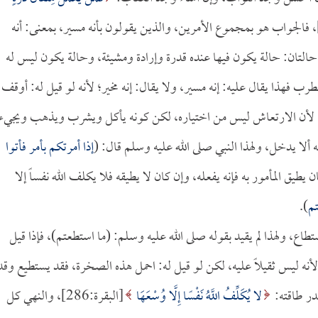
الزلزلة:7-8]، فالجواب هو بمجموع الأمرين، والذين يقولون بأنه مسير، بمعنى: أنه
 حالتان: حالة يكون فيها عنده قدرة وإرادة ومشيئة، وحالة يكون ليس له
ب فهذا يقال عليه: إنه مسير، ولا يقال: إنه مخير؛ لأنه لو قيل له: أوقف
؛ لأن الارتعاش ليس من اختياره، لكن كونه يأكل ويشرب ويذهب ويجيء
ه ألا يدخل، ولهذا النبي صلى الله عليه وسلم قال: (
إذا أمرتكم بأمر فأتوا
ان يطيق المأمور به فإنه يفعله، وإن كان لا يطيقه فلا يكلف الله نفساً إلا
تم
).
ستطاع، ولهذا لم يقيد بقوله صلى الله عليه وسلم: (ما استطعتم)، فإذا قيل
أنه ليس ثقيلاً عليه، لكن لو قيل له: احمل هذه الصخرة، فقد يستطيع وقد
در طاقته:
لا يُكَلِّفُ اللَّهُ نَفْسًا إِلَّا وُسْعَهَا
[البقرة:286]، والنهي كل