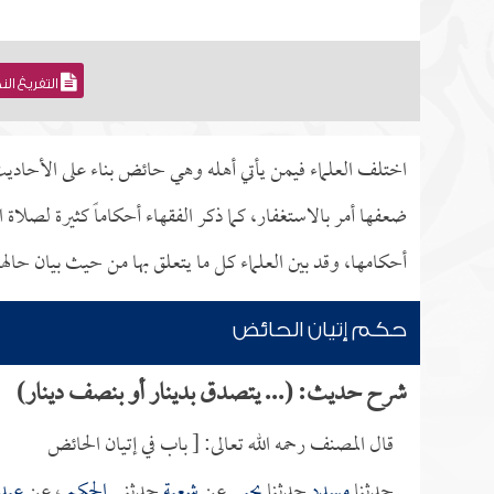
التفريغ ال
اختلف العلماء فيمن يأتي أهله وهي حائض بناء على الأحادي
ضعفها أمر بالاستغفار، كما ذكر الفقهاء أحكاماً كثيرة لصلا
أحكامها، وقد بين العلماء كل ما يتعلق بها من حيث بيان حال
حكم إتيان الحائض
شرح حديث: (... يتصدق بدينار أو بنصف دينار)
قال المصنف رحمه الله تعالى: [ باب في إتيان الحائض
حدثنا
مسدد
حدثنا
يحيى
عن
شعبة
حدثني
الحكم
، عن
عبد 