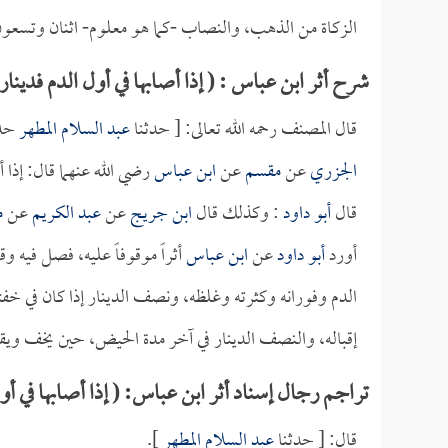
الزكاة من الذهب، والنصاب -كما هو معلوم- اثنان وتسعون 
شرح أثر ابن عباس : ( إذا أصابها في أول الدم فدينار 
قال المصنف رحمه الله تعالى: [ حدثنا
عبد السلام المطهر
حدث
الجزري
عن
مقسم
عن
ابن عباس
رضي الله عنهما قال: إذا أ
قال
أبو داود
: وكذلك قال
ابن جريج
عن
عبد الكريم
عن
م
أورد
أبو داود
عن
ابن عباس
أثراً موقوفاً عليه، فصل فيه و
الدم وفورانه وكثرته وغلظه، ونصف الدينار إذا كان في خفت
إقباله، والنصف الدينار في آخر مدة الحيض، حين يخف ويق
تراجم رجال إسناد أثر ابن عباس: ( إذا أصابها في أول
قال: [ حدثنا
عبد السلام المطهر
].