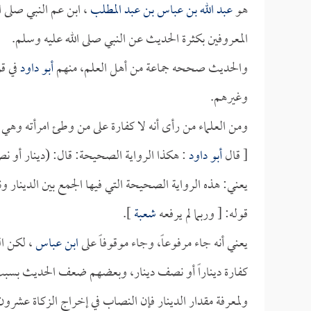
هو
عبد الله بن عباس بن عبد المطلب
، ابن عم النبي صلى ا
المعروفين بكثرة الحديث عن النبي صلى الله عليه وسلم.
والحديث صححه جماعة من أهل العلم، منهم
أبو داود
في ق
وغيرهم.
ومن العلماء من رأى أنه لا كفارة على من وطئ امرأته وهي
[ قال
أبو داود
: هكذا الرواية الصحيحة: قال: (دينار أو نص
يعني: هذه الرواية الصحيحة التي فيها الجمع بين الدينار و
قوله: [ وربما لم يرفعه
شعبة
].
يعني أنه جاء مرفوعاً، وجاء موقوفاً على
ابن عباس
، لكن ال
كفارة ديناراً أو نصف دينار، وبعضهم ضعف الحديث بسبب 
ولمعرفة مقدار الدينار فإن النصاب في إخراج الزكاة عشرون 