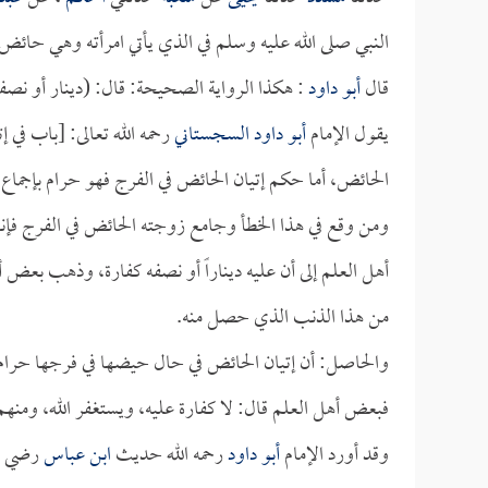
النبي صلى الله عليه وسلم في الذي يأتي امرأته وهي حائض 
قال
أبو داود
: هكذا الرواية الصحيحة: قال: (دينار أو نصف 
يقول الإمام
أبو داود السجستاني
رحمه الله تعالى: [باب في إ
الحائض، أما حكم إتيان الحائض في الفرج فهو حرام بإجماع 
ومن وقع في هذا الخطأ وجامع زوجته الحائض في الفرج فإن
أهل العلم إلى أن عليه ديناراً أو نصفه كفارة، وذهب بعض أهل
من هذا الذنب الذي حصل منه.
والحاصل: أن إتيان الحائض في حال حيضها في فرجها حرام بإ
فبعض أهل العلم قال: لا كفارة عليه، ويستغفر الله، ومنهم
وقد أورد الإمام
أبو داود
رحمه الله حديث
ابن عباس
رضي الل