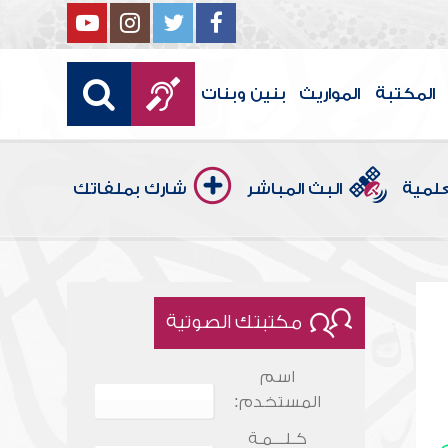
المكتبة
المواريث
بنين وبنات
علمية
البث المباشر
شارك بملفاتك
مكتبتك الصوتية
اسم
المستخدم:
كـلـــمـة