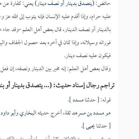
حائض: (
يتصدق بدينار أو نصف دينار
) يعني: كفارة عن ه
عليه حرام، وإذا أقدم عليه الإنسان فإنه يتوب إلى الله
بالدينار أو نصف الدينار، قال بعض أهل العلم -وقد جاء 
فورانه وسيلانه، وإذا كان في آخره بعد حصول الجفاف واليب
فيكون عليه نصف دينار.
وقال بعض أهل العلم: إنه مخير بين الدينار ونصفه، إن فع
تراجم رجال إسناد حديث: (... يتصدق بدينار أو ب
قوله: [ حدثنا
مسدد
].
هو
مسدد بن مسرهد
ثقة، أخرج حديثه
البخاري
و
أبو داود
و
[ حدثنا
يحيى
].