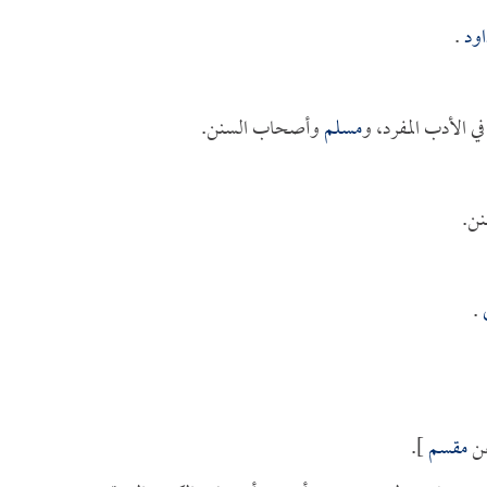
اود
.
ي الأدب المفرد، و
مسلم
وأصحاب السنن.
ن.
.
ن
مقسم
].