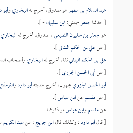
عبد السلام بن مطهر
هو صدوق، أخرج له
البخاري
و
أبو د
[ حدثنا
جعفر
-يعني:
ابن سليمان
- ].
هو
جعفر بن سليمان الضبعي
، صدوق، أخرج له
البخاري
ف
[ عن
علي بن الحكم البناني
].
علي بن الحكم البناني
ثقة، أخرج له
البخاري
وأصحاب السن
[ عن
أبي الحسن الجزري
].
أبو الحسن الجزري
مجهول، أخرج حديثه
أبو داود
و
الترمذي
[ عن
مقسم
عن
ابن عباس
].
عن
مقسم
و
ابن عباس
مر ذكرهما.
[ قال
أبو داود
: وكذلك قال
ابن جريج
: عن
عبد الكريم
ع