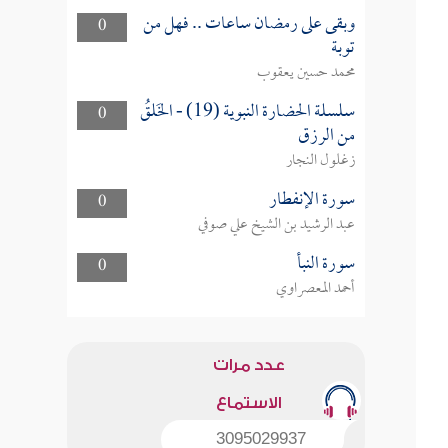
وبقى على رمضان ساعات .. فهل من
0
توبة
محمد حسين يعقوب
سلسلة الحضارة النبوية (19) - الخَلقُ
0
من الرزق
زغلول النجار
سورة الإنفطار
0
عبد الرشيد بن الشيخ علي صوفي
سورة النبأ
0
أحمد المعصراوي
عدد مرات
الاستماع
3095029937