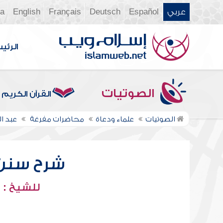
عربي
Español
Deutsch
Français
English
ia
الرئي
الصوتيات
القرآن الكريم
الصوتيات
علماء ودعاة
محاضرات مفرغة
عبد ا
شرح سنن أب
للشيخ : 