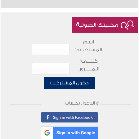
مكتبتك الصوتية
اسم
المستخدم:
كـلـــمـة
الـمـــــرور:
دخول المشتركين
أو الدخول بحساب