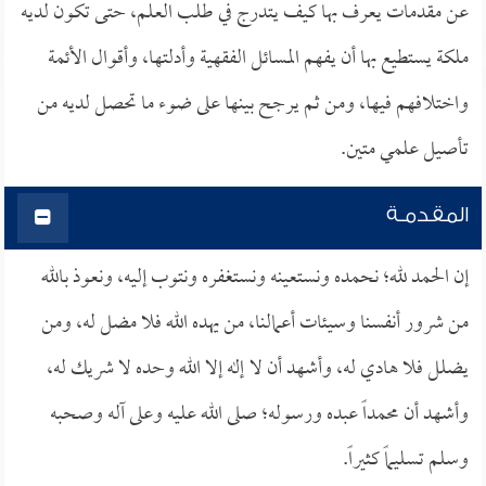
عن مقدمات يعرف بها كيف يتدرج في طلب العلم، حتى تكون لديه
ملكة يستطيع بها أن يفهم المسائل الفقهية وأدلتها، وأقوال الأئمة
واختلافهم فيها، ومن ثم يرجح بينها على ضوء ما تحصل لديه من
تأصيل علمي متين.
المقدمـة
إن الحمد لله؛ نحمده ونستعينه ونستغفره ونتوب إليه، ونعوذ بالله
من شرور أنفسنا وسيئات أعمالنا، من يهده الله فلا مضل له، ومن
يضلل فلا هادي له، وأشهد أن لا إله إلا الله وحده لا شريك له،
وأشهد أن محمداً عبده ورسوله؛ صلى الله عليه وعلى آله وصحبه
وسلم تسليماً كثيراً.