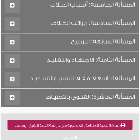
المسألة الخامسة: أسبـاب الخـلاف
المسألة السادسة: مراتـب الخـلاف
المسألة السابعة: الترجيح
المسألة الثامنة: الاجتهـاد والتقـليـد
المسألة التاسعة: فقـه التيسير والتشـديـد
المسألة العاشرة: الفتـوى بالاحتيـاط
نسخة نصية للطباعة , المنهجية في دراسة الفقه للشيخ : يوسف
الغفيص