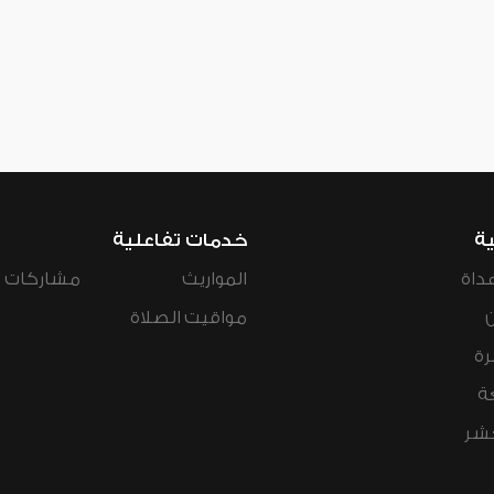
ية
خدمات تفاعلية
داة
المواريث
مشاركات ال
مواقيت الصلاة
رة
ة
عشر