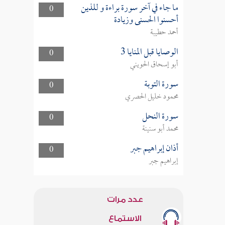
ما جاء في آخر سورة براءة و للذين
0
أحسنوا الحسنى وزيادة
أحمد حطيبة
الوصايا قبل المنايا 3
0
أبو إسحاق الحويني
سورة التوبة
0
محمود خليل الحصري
سورة النحل
0
محمد أبو سنينة
أذان إبراهيم جبر
0
إبراهيم جبر
عدد مرات
الاستماع