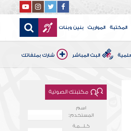
المكتبة
المواريث
بنين وبنات
علمية
البث المباشر
شارك بملفاتك
مكتبتك الصوتية
اسم
المستخدم:
كـلـــمـة