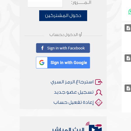
الـمـــــرور:
دخول المشتركين
أو الدخول بحساب
استرجاع الرمز السري
تسجيل عضو جديد
إعادة تفعيل حساب
البث المباشر