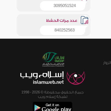
3095051524
عدد مرات الحفظ
840252563
زوار
جميع الحقوق محفوظة © 2026 - 1998
لشبكة إسلام ويب