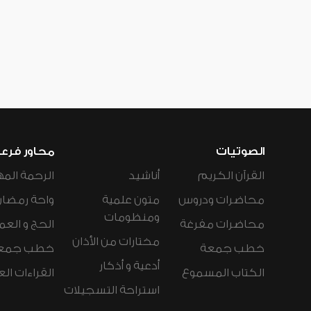
الصوتيات
محاور فرع
القرآن الكريم
أناشيد
الرحمة المه
محاضرات ودروس
متون علمية
واحة رمضان
ومنظومات
محاضرات مفرغة
الحج و العم
مختارات من الأذان
خطب جمعة
خطب جمع
أدعية و أذكار
الكتاب المسموع
القراءات ال
استراحة التسجيلات