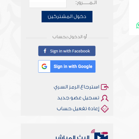
الـمـــــرور:
دخول المشتركين
أو الدخول بحساب
استرجاع الرمز السري
تسجيل عضو جديد
إعادة تفعيل حساب
البث المباشر