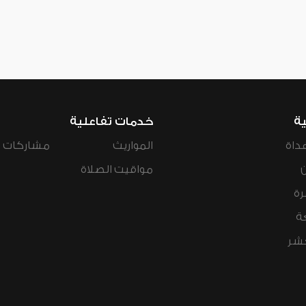
ية
خدمات تفاعلية
داة
المواريث
مشاركات ال
مواقيت الصلاة
رة
ة
عشر