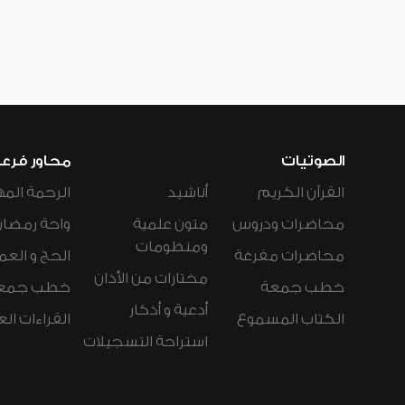
الصوتيات
محاور فرع
القرآن الكريم
أناشيد
الرحمة المه
محاضرات ودروس
متون علمية
واحة رمضان
ومنظومات
محاضرات مفرغة
الحج و العم
مختارات من الأذان
خطب جمعة
خطب جمع
أدعية و أذكار
الكتاب المسموع
القراءات ال
استراحة التسجيلات