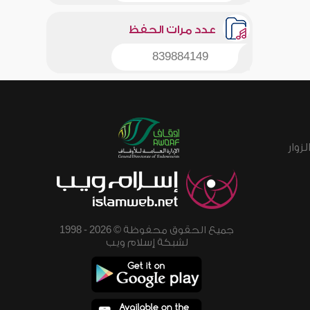
عدد مرات الحفظ
839884149
زوار
جميع الحقوق محفوظة © 2026 - 1998
لشبكة إسلام ويب