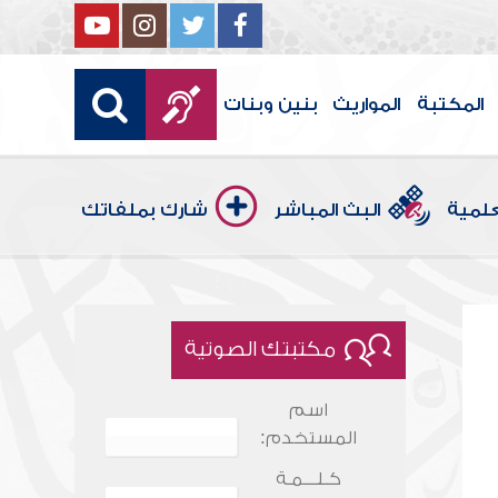
المكتبة
المواريث
بنين وبنات
علمية
البث المباشر
شارك بملفاتك
مكتبتك الصوتية
اسم
المستخدم:
كـلـــمـة