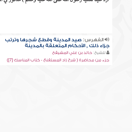
أرد شيئاً نفلنيه رسول الله صلى الله عليه وسلم ) مذكور في ال
الفهرس:
صيد المدينة وقطع شجرها وترتب
جزاء ذلك , الأحكام المتعلقة بالمدينة
للشيخ:
خالد بن علي المشيقح
جزء من محاضرة ( شرح زاد المستقنع - كتاب المناسك [7])