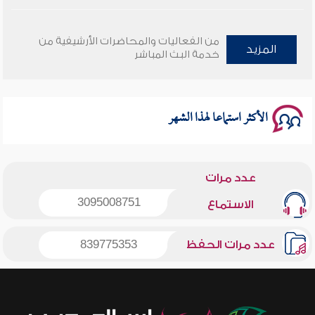
وأمنهم من خوف 9
من الفعاليات والمحاضرات الأرشيفية من
المزيد
خدمة البث المباشر
سلسلة محاضرات نفحات رمضانية 1444هـ
الأكثر استماعا لهذا الشهر
عدد مرات
3095008751
الاستماع
عدد مرات الحفظ
839775353