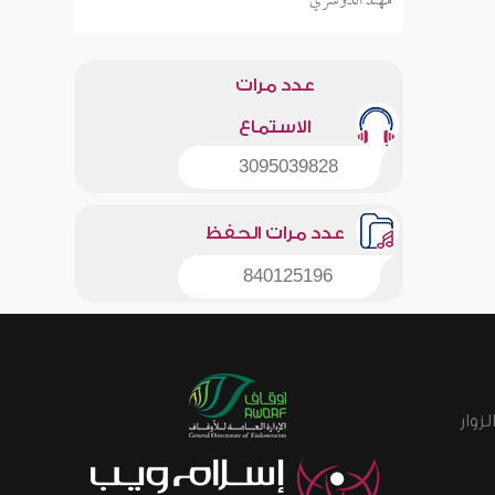
مهند الدوسري
عدد مرات
الاستماع
3095039828
عدد مرات الحفظ
840125196
زوار