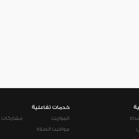
ية
خدمات تفاعلية
داة
المواريث
مشاركات ال
مواقيت الصلاة