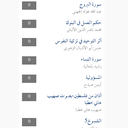
سورة البروج
0
عبد الله عواد الجهني
حكم العمل فى البنوك
0
محمد ناصر الدين الألباني
أثر التوحيد في تزكية النفوس
0
حسن أبو الأشبال الزهيري
سورة النساء
0
رشيد بلعالية
المسؤولية
0
أيمن صيدح
أذان من فلسطين-بصوت صهيب
0
هاني خطبا
صهيب هاني خطبا
الشموخ5
0