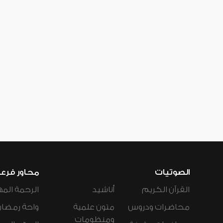
الصوتيات
محاور فرع
القرآن الكريم
أناشيد
الرحمة المه
محاضرات ودروس
متون علمية
واحة رمضان
ومنظومات