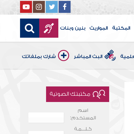
المكتبة
المواريث
بنين وبنات
علمية
البث المباشر
شارك بملفاتك
مكتبتك الصوتية
اسم
المستخدم:
كـلـــمـة