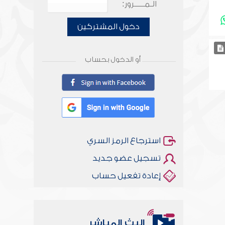
الـمـــــرور:
دخول المشتركين
أو الدخول بحساب
استرجاع الرمز السري
تسجيل عضو جديد
إعادة تفعيل حساب
البث المباشر