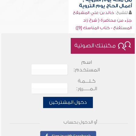
أعمال الحاج يوم التروية
للشيخ:
خالد بن علي المشيقح
جزء من محاضرة ( شرح زاد
المستقنع - كتاب المناسك [9])
مكتبتك الصوتية
اسم
المستخدم:
كـلـــمـة
الـمـــــرور:
دخول المشتركين
أو الدخول بحساب