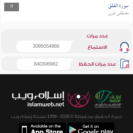
سورة الفلق
0
مصطفى غربي
عدد مرات
3095054866
الاستماع
عدد مرات الحفظ
840306982
جميع الحقوق محفوظة © 2026 - 1998 لشبكة إسلام ويب