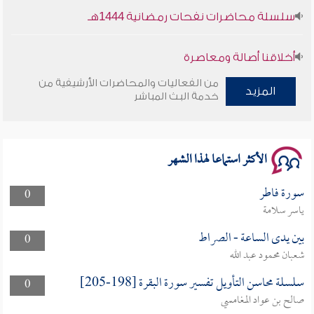
سلسلة محاضرات نفحات رمضانية 1444هـ
أخلاقنا أصالة ومعاصرة
من الفعاليات والمحاضرات الأرشيفية من
وأمنهم من خوف 9
المزيد
خدمة البث المباشر
سلسلة محاضرات نفحات رمضانية 1444هـ
الأكثر استماعا لهذا الشهر
سورة فاطر
0
ياسر سلامة
بين يدى الساعة - الصراط
0
شعبان محمود عبد الله
سلسلة محاسن التأويل تفسير سورة البقرة [198-205]
0
صالح بن عواد المغامسي