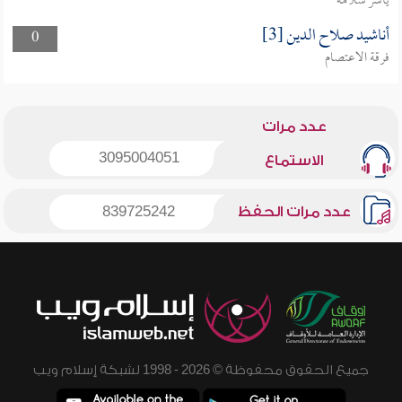
ياسر سلامة
أناشيد صلاح الدين [3]
0
فرقة الاعتصام
عدد مرات
3095004051
الاستماع
عدد مرات الحفظ
839725242
جميع الحقوق محفوظة © 2026 - 1998 لشبكة إسلام ويب