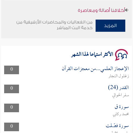
أخلاقنا أصالة ومعاصرة
من الفعاليات والمحاضرات الأرشيفية من
وأمنهم من خوف 9
المزيد
خدمة البث المباشر
سلسلة محاضرات نفحات رمضانية 1444هـ
الأكثر استماعا لهذا الشهر
الإعجاز العلمي...من معجزات القرآن
0
زغلول النجار
القدر (24)
0
سفر الحوالي
سورة ق
0
محمد ركابي
سورة فصّلت
0