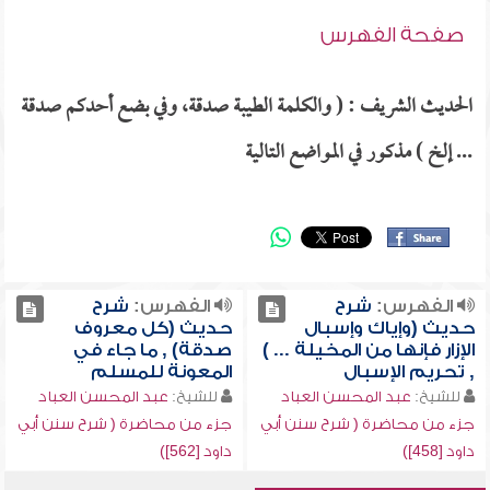
صفحة الفهرس
الحديث الشريف : ( والكلمة الطيبة صدقة، وفي بضع أحدكم صدقة
... إلخ ) مذكور في المواضع التالية
الفهرس:
شرح
الفهرس:
شرح
حديث (وإياك وإسبال
حديث (كل معروف
الإزار فإنها من المخيلة ... )
صدقة) , ما جاء في
, تحريم الإسبال
المعونة للمسلم
للشيخ:
عبد المحسن العباد
للشيخ:
عبد المحسن العباد
جزء من محاضرة ( شرح سنن أبي
جزء من محاضرة ( شرح سنن أبي
داود [458])
داود [562])