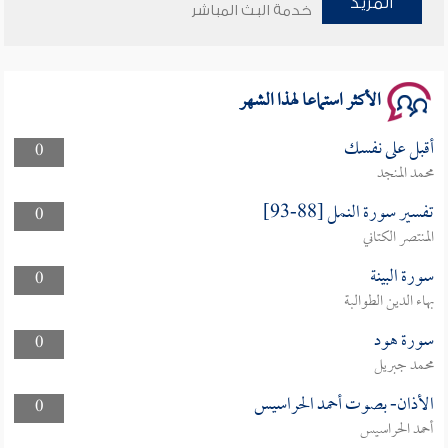
المزيد
وأمنهم من خوف 9
خدمة البث المباشر
سلسلة محاضرات نفحات رمضانية 1444هـ
الأكثر استماعا لهذا الشهر
أقبل على نفسك
0
محمد المنجد
تفسير سورة النمل [88-93]
0
المنتصر الكتاني
سورة البينة
0
بهاء الدين الطوالبة
سورة هود
0
محمد جبريل
الأذان- بصوت أحمد الحراسيس
0
أحمد الحراسيس