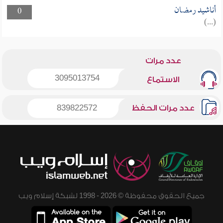
أناشيد رمضان
0
(...)
عدد مرات
3095013754
الاستماع
عدد مرات الحفظ
839822572
جميع الحقوق محفوظة © 2026 - 1998 لشبكة إسلام ويب