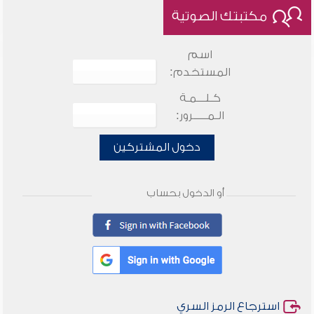
مكتبتك الصوتية
اسم
المستخدم:
كـلـــمـة
الـمـــــرور:
دخول المشتركين
أو الدخول بحساب
استرجاع الرمز السري