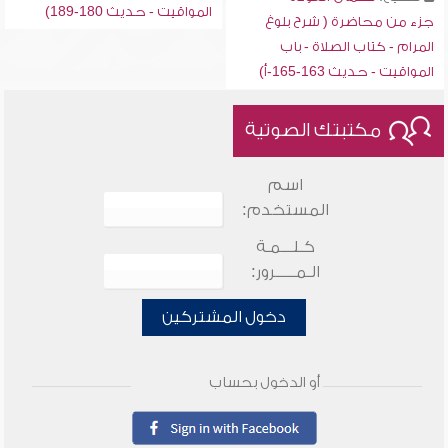
المواقيت - حديث 180-189)
جزء من محاضرة ( شرح بلوغ
المرام - كتاب الصلاة - باب
المواقيت - حديث 163-165-أ)
مكتبتك الصوتية
اسم
المستخدم:
كـلـــمـة
الـمـــــرور:
دخول المشتركين
أو الدخول بحساب