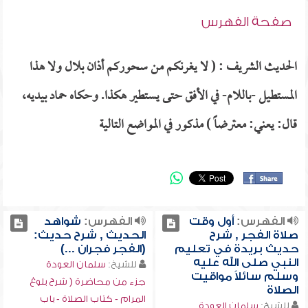
صفحة الفهرس
الحديث الشريف : ( لا يغرنكم من سحوركم أذان بلال ولا هذا
المستطيل -باللام- في الأفق حتى يستطير هكذا. وحكاه حماد بيديه،
قال: يعني: معترضاً ) مذكور في المواضع التالية
الفهرس:
أول وقت
الفهرس:
شواهد
صلاة الفجر , شرح
الحديث , شرح حديث:
حديث بريدة في تعليم
(الفجر فجران ...)
النبي صلى الله عليه
للشيخ:
سلمان العودة
وسلم سائلاً مواقيت
جزء من محاضرة ( شرح بلوغ
الصلاة
المرام - كتاب الصلاة - باب
للشيخ:
سلمان العودة