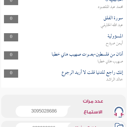
الحاكمية 8
0
محمد عبد المقصود
سورة الفلق
0
عبد الله الخليفي
المسؤولية
0
أيمن صيدح
أذان من فلسطين-بصوت صهيب هاني خطبا
0
صهيب هاني خطبا
إنك راجع للدنيا قلت لا أريد الرجوع
0
خالد الراشد
عدد مرات
3095028686
الاستماع