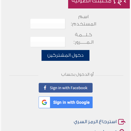
مكتبتك الصوتية
اسم
المستخدم:
كـلـــمـة
الـمـــــرور:
دخول المشتركين
أو الدخول بحساب
استرجاع الرمز السري