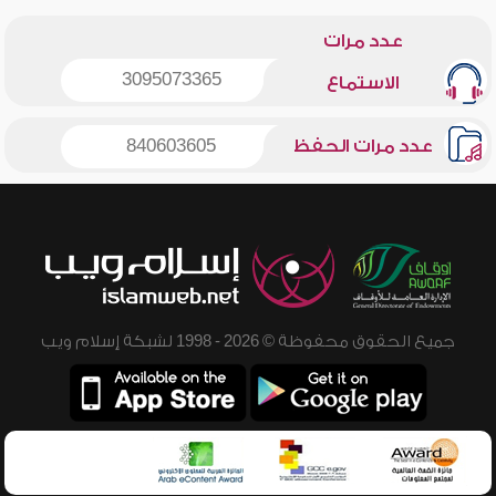
عدد مرات
3095073365
الاستماع
عدد مرات الحفظ
840603605
جميع الحقوق محفوظة © 2026 - 1998 لشبكة إسلام ويب