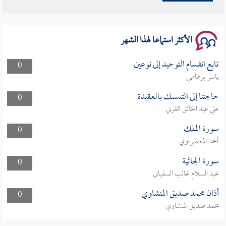
سلسلة محاضرات نفحات رمضانية 1444هـ
الأكثر استماعا لهذا الشهر
تابع انقسام التوحيد إلى نوعين
0
ياسر برهامي
حاجتنا إلى التمسك بالعقيدة
0
علي عبد الخالق القرني
سورة الملك
0
أحمد المعصراوي
سورة الجاثية
0
عبد السلام غالب السفياني
أذان محمد صديق المنشاوي
0
محمد صديق المنشاوي