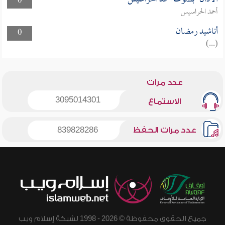
0
أحمد الحراسيس
أناشيد رمضان
0
(...)
عدد مرات
3095014301
الاستماع
عدد مرات الحفظ
839828286
جميع الحقوق محفوظة © 2026 - 1998 لشبكة إسلام ويب