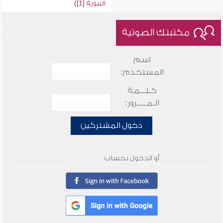
النبوية [1])
مكتبتك الصوتية
اسم
المستخدم:
كـلـــمـة
الـمـــــرور:
دخول المشتركين
أو الدخول بحساب