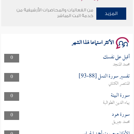
من الفعاليات والمحاضرات الأرشيفية من
وأمنهم من خوف 9
المزيد
خدمة البث المباشر
سلسلة محاضرات نفحات رمضانية 1444هـ
الأكثر استماعا لهذا الشهر
أقبل على نفسك
0
محمد المنجد
تفسير سورة النمل [88-93]
0
المنتصر الكتاني
سورة البينة
0
بهاء الدين الطوالبة
سورة هود
0
محمد جبريل
الأذان- بصوت أحمد الحراسيس