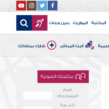
المكتبة
المواريث
بنين وبنات
علمية
البث المباشر
شارك بملفاتك
مكتبتك الصوتية
اسم
المستخدم:
كـلـــمـة