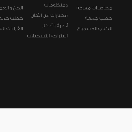
ومنظومات
محاضرات مفرغة
الحج و العم
مختارات من الأذان
خطب جمعة
خطب جمع
أدعية و أذكار
الكتاب المسموع
القراءات ال
استراحة التسجيلات
لغات الموقع:
عربي
Español
Deutsch
nçais