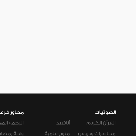
الصوتيات
محاور فرع
القرآن الكريم
أناشيد
الرحمة المه
محاضرات ودروس
متون علمية
واحة رمضان