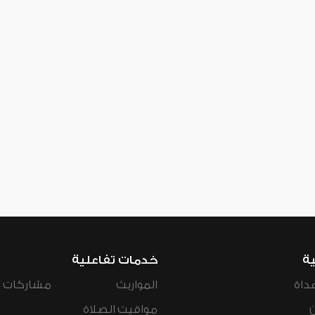
ية
خدمات تفاعلية
داة
المواريث
مشاركات ال
مواقيت الصلاة