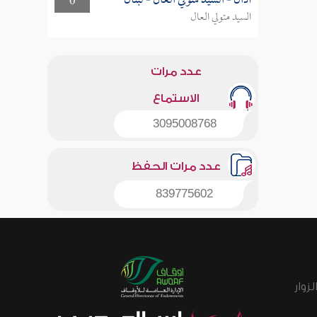
أذان - السيد متولي العال - لبنان
0
السيد متولي العال
عدد مرات
الاستماع
3095008768
عدد مرات الحفظ
839775602
زوار