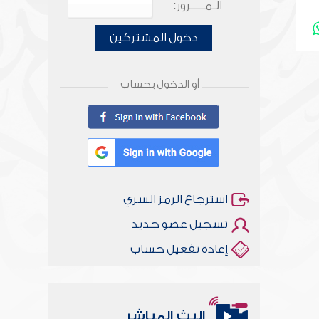
الـمـــــرور:
دخول المشتركين
أو الدخول بحساب
استرجاع الرمز السري
تسجيل عضو جديد
إعادة تفعيل حساب
البث المباشر