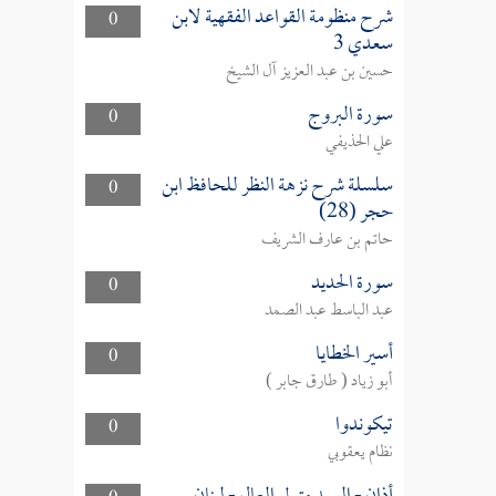
شرح منظومة القواعد الفقهية لابن
0
سعدي 3
حسين بن عبد العزيز آل الشيخ
سورة البروج
0
علي الحذيفي
سلسلة شرح نزهة النظر للحافظ ابن
0
حجر (28)
حاتم بن عارف الشريف
سورة الحديد
0
عبد الباسط عبد الصمد
أسير الخطايا
0
أبو زياد ( طارق جابر )
تيكوندوا
0
نظام يعقوبي