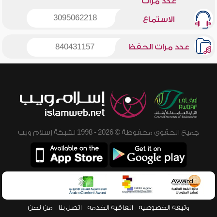
عدد مرات
3095062218
الاستماع
عدد مرات الحفظ
840431157
جميع الحقوق محفوظة © 2026 - 1998 لشبكة إسلام ويب
وثيقة الخصوصية
اتفاقية الخدمة
اتصل بنا
من نحن