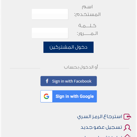
اسم
المستخدم:
كـلـــمـة
الـمـــــرور:
دخول المشتركين
أو الدخول بحساب
استرجاع الرمز السري
تسجيل عضو جديد