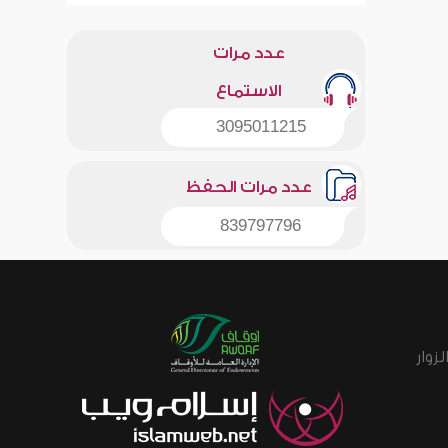
عدد مرات
الاستماع
3095011215
عدد مرات الحفظ
839797796
زوار