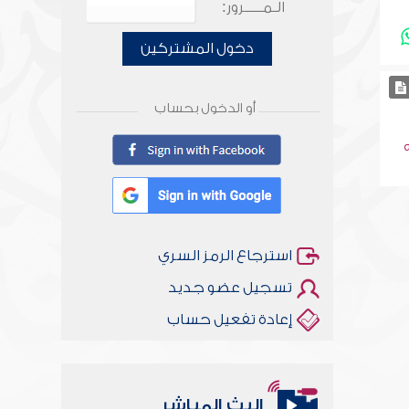
الـمـــــرور:
دخول المشتركين
أو الدخول بحساب
استرجاع الرمز السري
تسجيل عضو جديد
إعادة تفعيل حساب
البث المباشر