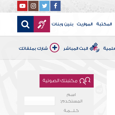
المكتبة
المواريث
بنين وبنات
علمية
البث المباشر
شارك بملفاتك
مكتبتك الصوتية
اسم
المستخدم:
كـلـــمـة