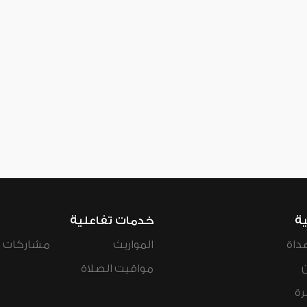
ية
خدمات تفاعلية
داة
المواريث
مشاركات ال
مواقيت الصلاة
رة