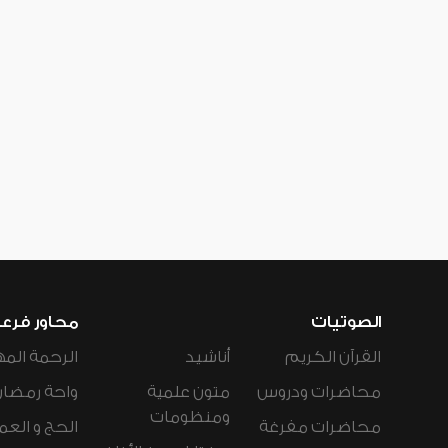
الصوتيات
محاور فرع
القرآن الكريم
أناشيد
الرحمة المه
محاضرات ودروس
متون علمية
واحة رمضان
ومنظومات
محاضرات مفرغة
الحج و العم