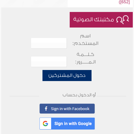
[652])
مكتبتك الصوتية
اسم
المستخدم:
كـلـــمـة
الـمـــــرور:
دخول المشتركين
أو الدخول بحساب