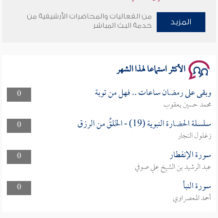
من الفعاليات والمحاضرات الأرشيفية من
وأمنهم من خوف 9
المزيد
خدمة البث المباشر
سلسلة محاضرات نفحات رمضانية 1444هـ
الأكثر استماعا لهذا الشهر
وبقى على رمضان ساعات .. فهل من توبة
0
محمد حسين يعقوب
سلسلة الحضارة النبوية (19) - الخَلقُ من الرزق
0
زغلول النجار
سورة الإنفطار
0
عبد الرشيد بن الشيخ علي صوفي
سورة النبأ
0
أحمد المعصراوي