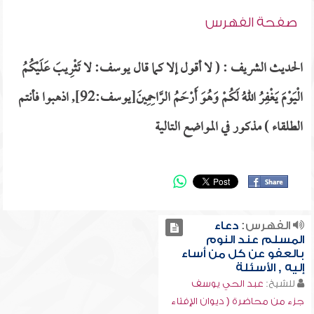
صفحة الفهرس
الحديث الشريف : ( لا أقول إلا كما قال يوسف: لا تَثْرِيبَ عَلَيْكُمُ
الْيَوْمَ يَغْفِرُ اللهُ لَكُمْ وَهُوَ أَرْحَمُ الرَّاحِمِينَ[يوسف:92], اذهبوا فأنتم
الطلقاء ) مذكور في المواضع التالية
الفهرس:
دعاء
المسلم عند النوم
بالعفو عن كل من أساء
إليه , الأسئلة
للشيخ:
عبد الحي يوسف
جزء من محاضرة ( ديوان الإفتاء