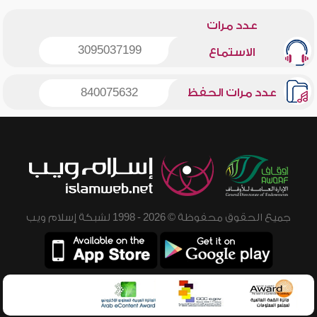
عدد مرات
3095037199
الاستماع
عدد مرات الحفظ
840075632
جميع الحقوق محفوظة © 2026 - 1998 لشبكة إسلام ويب