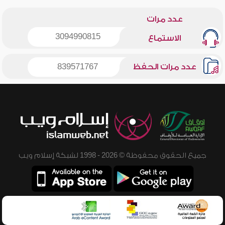
عدد مرات
3094990815
الاستماع
عدد مرات الحفظ
839571767
جميع الحقوق محفوظة © 2026 - 1998 لشبكة إسلام ويب