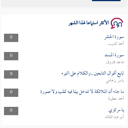
سلسلة محاضرات نفحات رمضانية 1444هـ
الأكثر استماعا لهذا الشهر
سورة الحشر
0
أحمد الديب
سورة المسد
0
ماجد فاروق
تابع أقوال التابعين , والكلام على النوء
0
ياسر برهامي
ما جاء أن الملائكة لا تدخل بيتا فيه كلب ولا صورة
0
أحمد حطيبة
يا مركزي
0
أبو عبد الملك