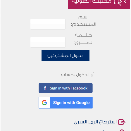
مكتبتك الصوتية
اسم
المستخدم:
كـلـــمـة
الـمـــــرور:
دخول المشتركين
أو الدخول بحساب
استرجاع الرمز السري