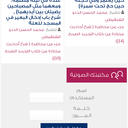
حين يعتمر وفي حجته
عنده في ليلة مظلمة،
حين حج تحت سمرة)
ومعهما مثل المصباحين
يضيئان بين أيديهما) ,
للشيخ:
محمد الحسن الددو
شرح باب إدخال البعير في
الشنقيطي
المسجد للعلة
جزء من محاضرة ( شرح أحاديث
للشيخ:
محمد الحسن الددو
مختارة من كتاب التجريد الصريح
الشنقيطي
[14])
جزء من محاضرة ( شرح أحاديث
مختارة من كتاب التجريد الصريح
[10])
مكتبتك الصوتية
اسم
المستخدم:
كـلـــمـة
الـمـــــرور: