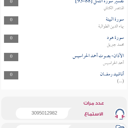
تفسير سورة النمل [88-93]
0
المنتصر الكتاني
سورة البينة
0
بهاء الدين الطوالبة
سورة هود
0
محمد جبريل
الأذان- بصوت أحمد الحراسيس
0
أحمد الحراسيس
أناشيد رمضان
0
(...)
عدد مرات
3095012982
الاستماع