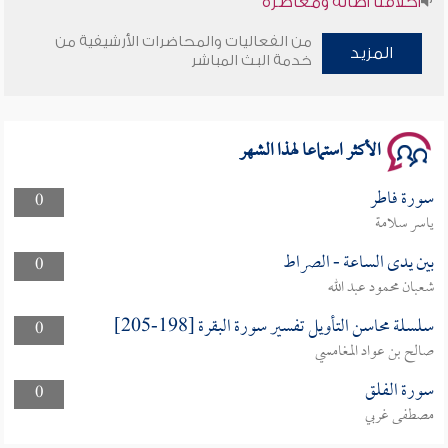
من الفعاليات والمحاضرات الأرشيفية من
وأمنهم من خوف 9
المزيد
خدمة البث المباشر
سلسلة محاضرات نفحات رمضانية 1444هـ
الأكثر استماعا لهذا الشهر
سورة فاطر
0
ياسر سلامة
بين يدى الساعة - الصراط
0
شعبان محمود عبد الله
سلسلة محاسن التأويل تفسير سورة البقرة [198-205]
0
صالح بن عواد المغامسي
سورة الفلق
0
مصطفى غربي