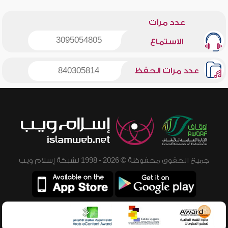
عدد مرات
3095054805
الاستماع
عدد مرات الحفظ
840305814
جميع الحقوق محفوظة © 2026 - 1998 لشبكة إسلام ويب