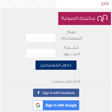
[10])
مكتبتك الصوتية
اسم
المستخدم:
كـلـــمـة
الـمـــــرور:
دخول المشتركين
أو الدخول بحساب