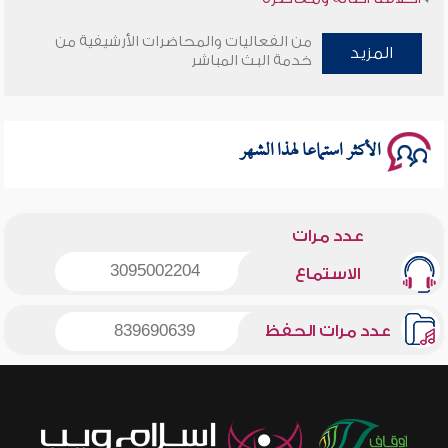
من الفعاليات والمحاضرات الأرشيفية من
وأمنهم من خوف 9
المزيد
خدمة البث المباشر
سلسلة محاضرات نفحات رمضانية 1444هـ
الأكثر استماعا لهذا الشهر
عدد مرات
3095002204
الاستماع
عدد مرات الحفظ
839690639