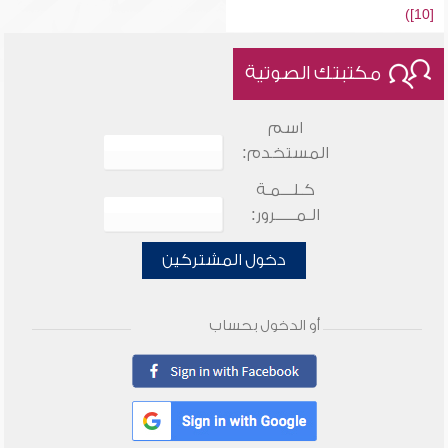
[10])
مكتبتك الصوتية
اسم
المستخدم:
كـلـــمـة
الـمـــــرور:
دخول المشتركين
أو الدخول بحساب