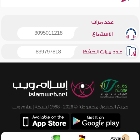
عدد مرات
3095011218
الاستماع
عدد مرات الحفظ
839797818
جميع الحقوق محفوظة © 2026 - 1998 لشبكة إسلام ويب