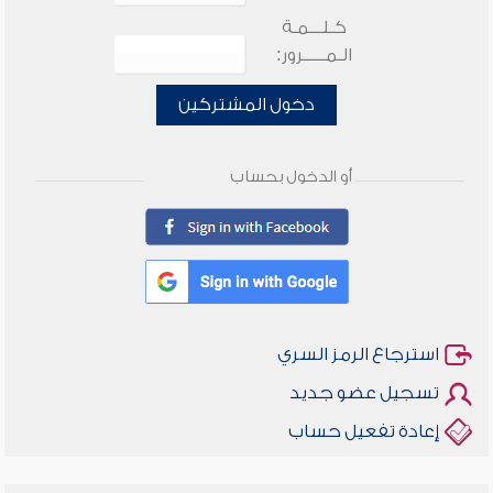
كـلـــمـة
الـمـــــرور:
دخول المشتركين
أو الدخول بحساب
استرجاع الرمز السري
تسجيل عضو جديد
إعادة تفعيل حساب