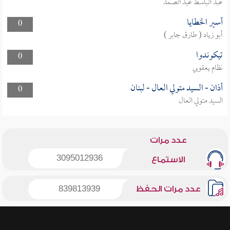
عبد الباسط عبد الصمد
أسير الخطايا
0
أبو زياد ( طارق جابر )
تيكوندوا
0
نظام يعقوبي
أذان - السيد متولي العال - لبنان
0
السيد متولي العال
عدد مرات
3095012936
الاستماع
عدد مرات الحفظ
839813939