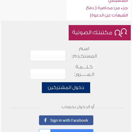
الشنقيطي
جزء من محاضرة ( دفع
الشبهات عن الدعوة)
مكتبتك الصوتية
اسم
المستخدم:
كـلـــمـة
الـمـــــرور:
دخول المشتركين
أو الدخول بحساب