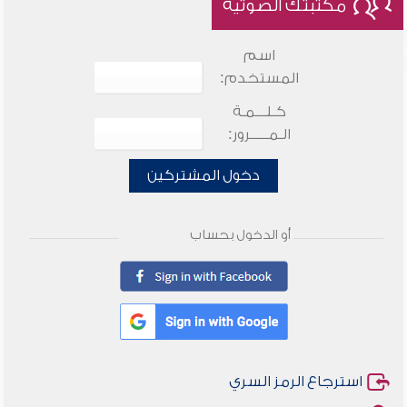
مكتبتك الصوتية
اسم
المستخدم:
كـلـــمـة
الـمـــــرور:
دخول المشتركين
أو الدخول بحساب
استرجاع الرمز السري