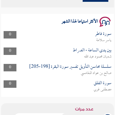
سلسلة محاضرات نفحات رمضانية 1444هـ
الأكثر استماعا لهذا الشهر
سورة فاطر
0
ياسر سلامة
بين يدى الساعة - الصراط
0
شعبان محمود عبد الله
سلسلة محاسن التأويل تفسير سورة البقرة [198-205]
0
صالح بن عواد المغامسي
سورة الفلق
0
مصطفى غربي
عدد مرات