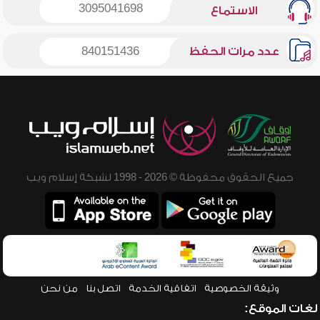
3095041698
الاستماع
عدد مرات الحفظ
840151436
جميع الحقوق محفوظة © 2026 - 1998 لشبكة إسلام ويب
وثيقة الخصوصية
اتفاقية الخدمة
اتصل بنا
من نحن
لغات الموقع: