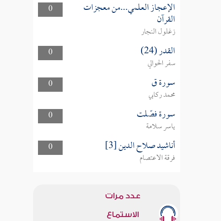
الإعجاز العلمي...من معجزات
0
القرآن
زغلول النجار
القدر (24)
0
سفر الحوالي
سورة ق
0
محمد ركابي
سورة فصّلت
0
ياسر سلامة
أناشيد صلاح الدين [3]
0
فرقة الاعتصام
عدد مرات
الاستماع