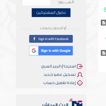
الـمـــــرور:
دخول المشتركين
أو الدخول بحساب
استرجاع الرمز السري
تسجيل عضو جديد
إعادة تفعيل حساب
البث المباشر