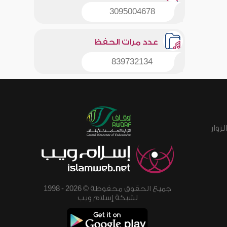
3095004678
عدد مرات الحفظ
839732134
زوار
جميع الحقوق محفوظة © 2026 - 1998
لشبكة إسلام ويب