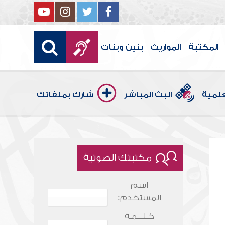
المكتبة
المواريث
بنين وبنات
علمية
البث المباشر
شارك بملفاتك
مكتبتك الصوتية
اسم
المستخدم:
كـلـــمـة