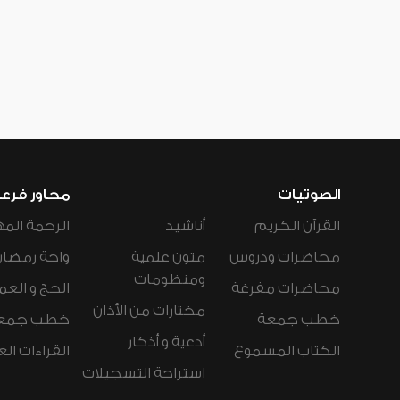
الصوتيات
محاور فرع
القرآن الكريم
أناشيد
الرحمة المه
محاضرات ودروس
متون علمية
واحة رمضان
ومنظومات
محاضرات مفرغة
الحج و العم
مختارات من الأذان
خطب جمعة
خطب جمع
أدعية و أذكار
الكتاب المسموع
القراءات ال
استراحة التسجيلات