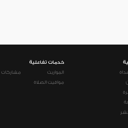
ية
خدمات تفاعلية
داة
المواريث
مشاركات ال
مواقيت الصلاة
رة
ة
عشر