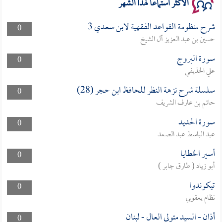
الأكثر استماعا لهذا الشهر
شرح منظومة القواعد الفقهية لابن سعدي 3
0
حسين بن عبد العزيز آل الشيخ
سورة البروج
0
علي الحذيفي
سلسلة شرح نزهة النظر للحافظ ابن حجر (28)
0
حاتم بن عارف الشريف
سورة الحديد
0
عبد الباسط عبد الصمد
أسير الخطايا
0
أبو زياد ( طارق جابر )
تيكوندوا
0
نظام يعقوبي
أذان - السيد متولي العال - لبنان
0