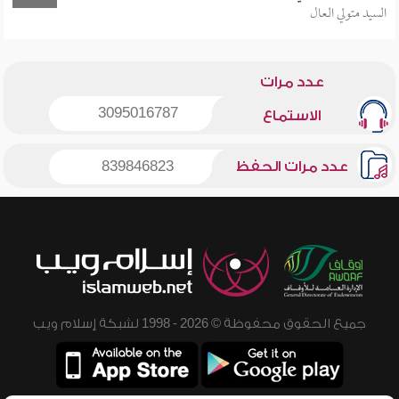
السيد متولي العال
عدد مرات
3095016787
الاستماع
عدد مرات الحفظ
839846823
جميع الحقوق محفوظة © 2026 - 1998 لشبكة إسلام ويب