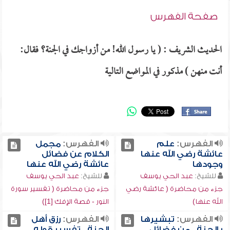
صفحة الفهرس
الحديث الشريف : ( يا رسول الله! من أزواجك في الجنة؟ فقال:
أنت منهن ) مذكور في المواضع التالية
الفهرس:
علم
الفهرس:
مجمل
عائشة رضي الله عنها
الكلام عن فضائل
وجودها
عائشة رضي الله عنها
للشيخ:
عبد الحي يوسف
للشيخ:
عبد الحي يوسف
جزء من محاضرة ( عائشة رضي
جزء من محاضرة ( تفسير سورة
الله عنها)
النور - قصة الإفك [1])
الفهرس:
تبشيرها
الفهرس:
رزق أهل
بالجنة , من فضائل
الجنة , تفسير قوله