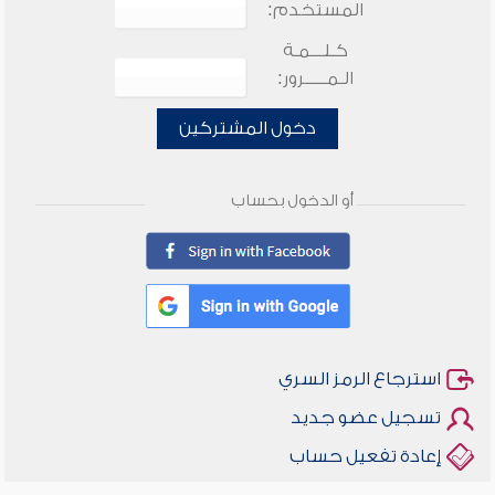
المستخدم:
كـلـــمـة
الـمـــــرور:
دخول المشتركين
أو الدخول بحساب
استرجاع الرمز السري
تسجيل عضو جديد
إعادة تفعيل حساب