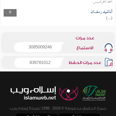
أحمد الحراسيس
أناشيد رمضان
0
(...)
عدد مرات
3095009246
الاستماع
عدد مرات الحفظ
839781012
جميع الحقوق محفوظة © 2026 - 1998 لشبكة إسلام ويب