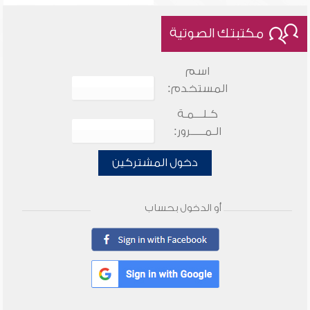
مكتبتك الصوتية
اسم
المستخدم:
كـلـــمـة
الـمـــــرور:
دخول المشتركين
أو الدخول بحساب