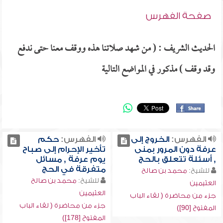
صفحة الفهرس
الحديث الشريف : ( من شهد صلاتنا هذه ووقف معنا حتى ندفع
وقد وقف ) مذكور في المواضع التالية
الفهرس:
الخروج إلى
الفهرس:
حكم
عرفة دون المرور بمنى
تأخير الإحرام إلى صباح
, أسئلة تتعلق بالحج
يوم عرفة , مسائل
متفرقة في الحج
للشيخ:
محمد بن صالح
للشيخ:
محمد بن صالح
العثيمين
العثيمين
جزء من محاضرة ( لقاء الباب
جزء من محاضرة ( لقاء الباب
المفتوح [90])
المفتوح [178])