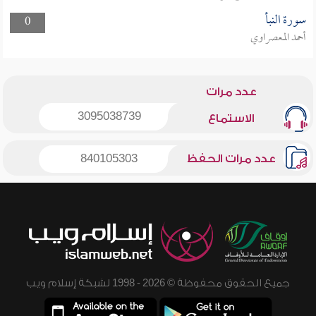
سورة النبأ
0
أحمد المعصراوي
عدد مرات
3095038739
الاستماع
عدد مرات الحفظ
840105303
جميع الحقوق محفوظة © 2026 - 1998 لشبكة إسلام ويب