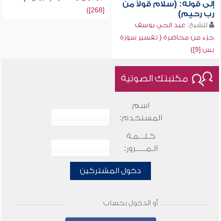
إلى قوله: (سلام قولاً من
[268])
رب رحيم)
للشيخ:
عبد الحي يوسف
جزء من محاضرة ( تفسير سورة
يس [9])
مكتبتك الصوتية
اسم
المستخدم:
كـلـــمـة
الـمـــــرور:
دخول المشتركين
أو الدخول بحساب