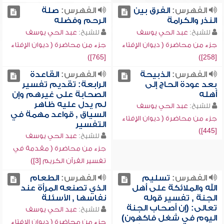
الفهرس:
الفرق بين
الفهرس:
صلة
النذر والكرامة
الرحم وفضله
للشيخ:
عبد الحي يوسف
للشيخ:
عبد الحي يوسف
جزء من محاضرة ( ديوان الإفتاء
جزء من محاضرة ( ديوان الإفتاء
[765])
[258])
الفهرس:
الذبيحة
الفهرس:
القاعدة
بعد عودة الحاج إلى
الرابعة: تقديم تفسير
أهله
الصحابة على غيرهم وإن
لم يدل عليه ظاهر
للشيخ:
عبد الحي يوسف
السياق , قواعد مهمة في
جزء من محاضرة ( ديوان الإفتاء
التفسير
[445])
للشيخ:
عبد الحي يوسف
جزء من محاضرة ( مقدمة في
تفسير القرآن الكريم [3])
الفهرس:
تسليم
الفهرس:
الطعام
الله والملائكة على أهل
الذي تصنعه المرأة عند
الجنة , تفسير قوله
نفاسها , الأسئلة
تعالى: (إن أصحاب الجنة
للشيخ:
عبد الحي يوسف
اليوم في شغل فاكهون)
جزء من محاضرة ( ديوان الإفتاء