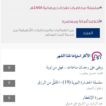
سلسلة محاضرات نفحات رمضانية 1444هـ
أخلاقنا أصالة ومعاصرة
من الفعاليات والمحاضرات الأرشيفية من
وأمنهم من خوف 9
المزيد
خدمة البث المباشر
سلسلة محاضرات نفحات رمضانية 1444هـ
الأكثر استماعا لهذا الشهر
وبقى على رمضان ساعات .. فهل من توبة
0
محمد حسين يعقوب
سلسلة الحضارة النبوية (19) - الخَلقُ من الرزق
0
زغلول النجار
سورة الإنفطار
0
عبد الرشيد بن الشيخ علي صوفي