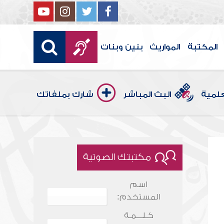
المكتبة
المواريث
بنين وبنات
علمية
البث المباشر
شارك بملفاتك
مكتبتك الصوتية
اسم
المستخدم:
كـلـــمـة