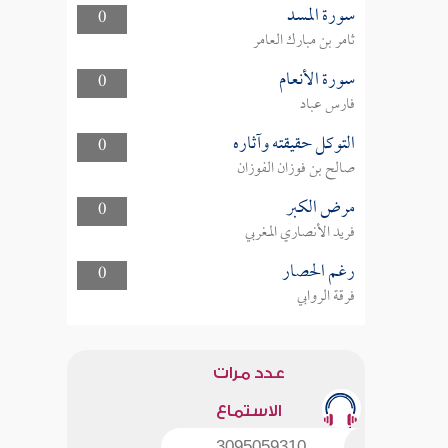
سورة المسد
0
ثامر بن مبارك العامر
سورة الأنعام
0
فارس عباد
التوكل حقيقته وآثاره
0
صالح بن فوزان الفوزان
مرض الكبر
0
فريد الأنصاري المغربي
رغم الحصار
0
فرقة الروابي
عدد مرات
الاستماع
3095059310