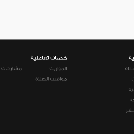
ية
خدمات تفاعلية
داة
المواريث
مشاركات ال
مواقيت الصلاة
رة
ة
عشر