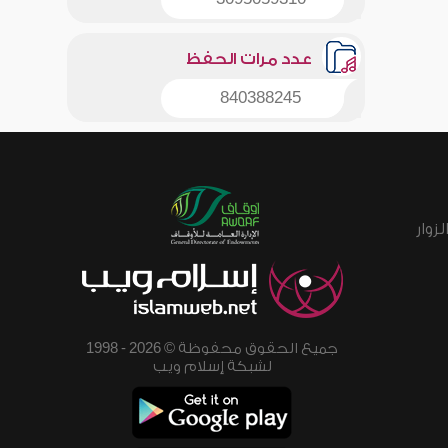
عدد مرات الحفظ
840388245
زوار
جميع الحقوق محفوظة © 2026 - 1998
لشبكة إسلام ويب