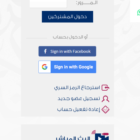
الـمـــــرور:
دخول المشتركين
أو الدخول بحساب
استرجاع الرمز السري
تسجيل عضو جديد
إعادة تفعيل حساب
البث المباشر