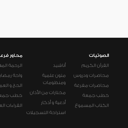
الصوتيات
محاور فرع
القرآن الكريم
أناشيد
الرحمة المه
محاضرات ودروس
متون علمية
واحة رمضان
ومنظومات
محاضرات مفرغة
الحج و العم
مختارات من الأذان
خطب جمعة
خطب جمع
أدعية و أذكار
الكتاب المسموع
القراءات ال
استراحة التسجيلات