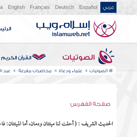
عربي
Español
Deutsch
Français
English
ia
الرئي
الصوتيات
القرآن الكريم
الصوتيات
علماء ودعاة
محاضرات مفرغة
عبد 
صفحة الفهرس
الحديث الشريف : ( أحلت لنا ميتتان ودمان، أما الميتتان: فا