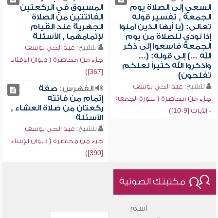
السعي إلى الصلاة يوم
المسبوق في الركعتين
الجمعة , تفسير قوله
الفائتتين من الصلاة
تعالى: (يا أيها الذين آمنوا
الجهرية عند القيام
إذا نودي للصلاة من يوم
لإتمامهما , الأسئلة
الجمعة فاسعوا إلى ذكر
للشيخ:
عبد الحي يوسف
الله ...) إلى قوله: (...
جزء من محاضرة ( ديوان الإفتاء
واذكروا الله كثيراً لعلكم
[367])
تفلحون)
للشيخ:
عبد الحي يوسف
الفهرس:
صفة
إتمام من فاتته
جزء من محاضرة ( سورة الجمعة
ركعتان من صلاة العشاء ,
- الآيات [9-10])
الأسئلة
للشيخ:
عبد الحي يوسف
جزء من محاضرة ( ديوان الإفتاء
[390])
مكتبتك الصوتية
اسم