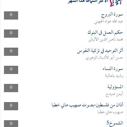
الأكثر استماعا لهذا الشهر
سورة البروج
0
عبد الله عواد الجهني
حكم العمل فى البنوك
0
محمد ناصر الدين الألباني
أثر التوحيد في تزكية النفوس
0
حسن أبو الأشبال الزهيري
سورة النساء
0
رشيد بلعالية
المسؤولية
0
أيمن صيدح
أذان من فلسطين-بصوت صهيب هاني خطبا
0
صهيب هاني خطبا
الشموخ5
0