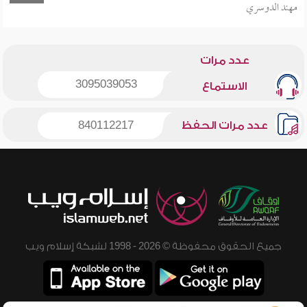
مهند الدوسري
عدد مرات
3095039053
الاستماع
عدد مرات الحفظ
840112217
جميع الحقوق محفوظة © 2026 - 1998 لشبكة إسلام ويب