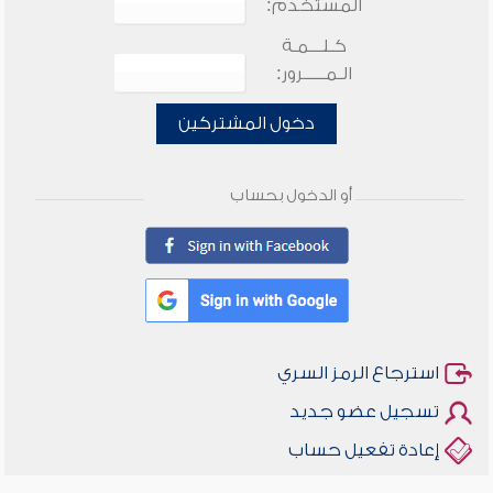
المستخدم:
كـلـــمـة
الـمـــــرور:
دخول المشتركين
أو الدخول بحساب
استرجاع الرمز السري
تسجيل عضو جديد
إعادة تفعيل حساب