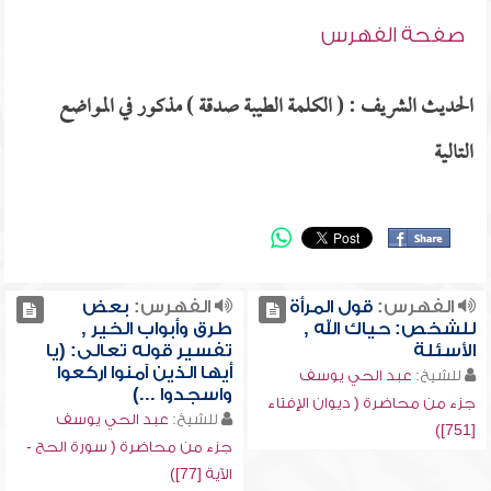
صفحة الفهرس
الحديث الشريف : ( الكلمة الطيبة صدقة ) مذكور في المواضع
التالية
الفهرس:
قول المرأة
الفهرس:
بعض
للشخص: حياك الله ,
طرق وأبواب الخير ,
الأسئلة
تفسير قوله تعالى: (يا
أيها الذين آمنوا اركعوا
للشيخ:
عبد الحي يوسف
واسجدوا ...)
جزء من محاضرة ( ديوان الإفتاء
للشيخ:
عبد الحي يوسف
[751])
جزء من محاضرة ( سورة الحج -
الآية [77])