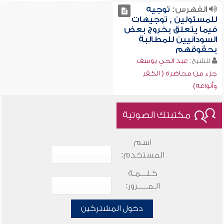
الفهرس:
توجيه
للمسئولين , توجيهات
فيما يتعلق بخروج بعض
السودانيين للمطالبة
بحقوقهم
للشيخ:
عبد الحي يوسف
جزء من محاضرة ( الكفر
وأنواعه)
مكتبتك الصوتية
اسم
المستخدم:
كـلـــمـة
الـمـــــرور:
دخول المشتركين