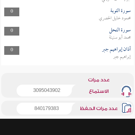
سورة التوبة
0
محمود خليل الحصري
سورة النحل
0
محمد أبو سنينة
أذان إبراهيم جبر
0
إبراهيم جبر
عدد مرات
3095043902
الاستماع
عدد مرات الحفظ
840179383